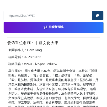
推廣新聞稿
發佈單位名稱：中國文化大學
新聞聯絡人：Flora Tang
聯絡電話：02-28610511
聯絡信箱：
tsz4@ulive.pccu.edu.tw
單位簡介:中國文化大學,1962年由張其昀博士創建。本校以「質樸
堅毅」為校訓，「質」是質直，「樸」是樸實，「堅」是堅強，
「毅」是弘毅。質直樸實，是實事求是的處事態度；堅強弘毅，是
精益求精的惕勵期許。求實則不落空，求精則不落後。辦學與求
學，唯有求實求精，方能止於至善，臻於教育的最高理想。 經過
創辦人、歷任董事長與歷任校長領導，及全體華岡人數十年耕耘，
文大辦學已具規模。本校現有11個學院，包括文學院、國際暨外語
學院、理工學院、法學院、社會科學院、環境規劃暨生物資源學