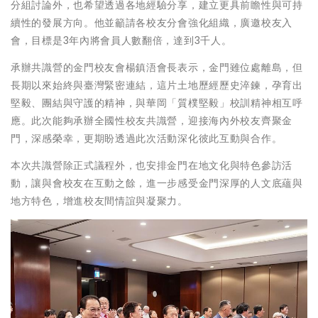
分組討論外，也希望透過各地經驗分享，建立更具前瞻性與可持
續性的發展方向。他並籲請各校友分會強化組織，廣邀校友入
會，目標是3年內將會員人數翻倍，達到3千人。
承辦共識營的金門校友會楊鎮浯會長表示，金門雖位處離島，但
長期以來始終與臺灣緊密連結，這片土地歷經歷史淬鍊，孕育出
堅毅、團結與守護的精神，與華岡「質樸堅毅」校訓精神相互呼
應。此次能夠承辦全國性校友共識營，迎接海內外校友齊聚金
門，深感榮幸，更期盼透過此次活動深化彼此互動與合作。
本次共識營除正式議程外，也安排金門在地文化與特色參訪活
動，讓與會校友在互動之餘，進一步感受金門深厚的人文底蘊與
地方特色，增進校友間情誼與凝聚力。