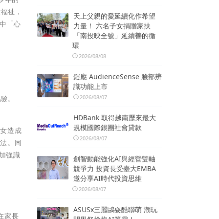
童福祉，
天上父親的愛延續化作希望
當中「心
力量！ 六名子女捐贈家扶
「南投映全號」延續善的循
環
2026/08/08
鎧應 AudienceSense 臉部辨
識功能上市
2026/08/07
風險。
HDBank 取得越南歷來最大
規模國際銀團社會貸款
子女造成
2026/08/07
想法。同
加強識
創智動能強化AI與經營雙軸
競爭力 投資長受臺大EMBA
邀分享AI時代投資思維
2026/08/07
ASUSx三麗鷗耍酷聯萌 潮玩
在家長