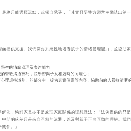
，最終只能選擇沉默，或獨自承受，「其實只要雙方願意主動踏出第
層面提供支援。我們需要系統性地培養孩子的情緒管理能力，並協助
升學生的情緒處理及表達能力；
校的管教溝通技巧，並學習與子女相處時的同理心；
「心理虐待識別」的部分中，提供真實個案等內容，協助前線人員較清晰
準解決，懲罰家長亦不是處理家庭關係的理想做法：「法例提供的只
，中間的落差只是來自互相的溝通，以及對親子正向互動的理解。我
子關係。」