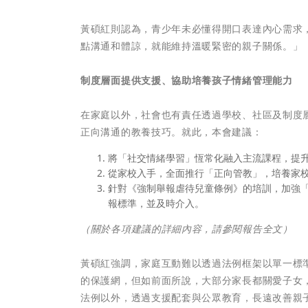
黃碩紅則認為，青少年未必懂得開口表達內心需求
點溝通和體諒，就能維持溫暖緊密的親子關係。」
制度層面提供支援、協助培養孩子情緒管理能力
在家庭以外，社會也有責任透過學校、社區及制度
正向溝通的教養技巧。就此，本會建議：
將「社交情緒學習」恆常化融入主流課程，提
從家校入手，全面推行「正向管教」，培養家
針對《強制舉報虐待兒童條例》的培訓，加強
報標準，並及時介入。
（關於各項建議的詳細內容，請參閱報告全文）
黃碩紅強調，家庭互動難以透過法例框架以單一標
的保護網，但如前面所說，大部分家長都關愛子女
法例以外，透過支援配套與公眾教育，長遠改善親