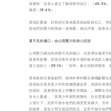
為覺得「沒有人真正了解或幫到自己」（
45.3%
）
麻煩（
18.4%
）。
黃碩紅憂慮，目前的兒童保護系統如駐校社工、求
若他們的壓力和情緒一直積聚，無法抒發，後果令
看不見的傷口：由心理壓力到身心症狀
心理壓力雖沒有肉眼可見的傷口，但其潛在傷害可
樣會受影響。當受訪青年在家中遇到衝突或惹上麻
過三成的人（
38.1%
）「有時」會出現精神緊張、
香港救助兒童會顧問、精神科專科醫生陳國齡醫生
是假如兒童及青少年把創傷隱藏起來，或因自身病
的源頭，或會增加患上抑鬱症等風險。」陳醫生亦
況令人憂慮，「當青少年面對困難時，往往需要成
人指引下，反而可能令他們的感受更加擴大。另外，只
的效果，朋友之間互相認同想法，反而可能令他們