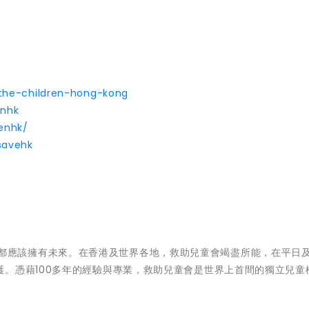
the-children-hong-kong
enhk
enhk/
savehk
信每位兒童都應該擁有未來。在香港及世界各地，救助兒童會竭盡所能，在平日
。憑藉100多年的經驗與專業，救助兒童會是世界上首間的獨立兒童