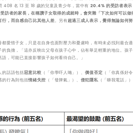
8 名 13 至 18 歲的兒童及青少年，當中有
20.4%
的受訪者表示
%
受訪者的家長，在稱讚子女取得的成就時，會夾雜「下次如何可以做
言行，而自感自己比其他人差
。另有
超過三成人表示，覺得無論如何
母都愛惜子女，只是在自身也面對壓力和憂慮時，有時未必找到最合
子的負擔，「這亦反映出父母在孩子心中，佔有舉足輕重的地位。孩
話語，可能已直接影響孩子如何看待自己。」
人的話語包括
惡意比較
（「你學吓人哋」）、
價值否定
（「你真係好
感的行為則包括
情緒失控
（「發脾氣」）、
侵犯隱私
（「睇我電話」