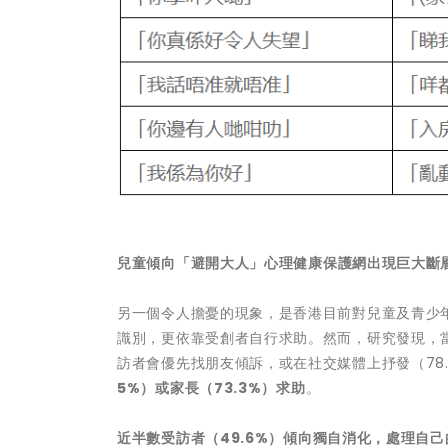
兒童傾向「避開大人」
心理健康保護網出現巨大斷
另一個令人擔憂的現象，是香港目前對兒童及青少
識別，更依靠受創者自行求助。然而，研究發現，當
訪者會優先找朋友傾訴，或在社交媒體上抒發（78.
5%
）或家長（
73.3%
）求助
。
近半數受訪者（
49.6%
）傾向獨自消化，處理自己