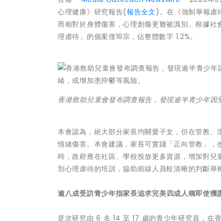
心理健康》研究報告(
報告全文
)。在《強制舉報虐
而相對於身體傷害，心理創傷更難被識別。根據社會福
理虐待」的個案僅16宗，佔整體數字 1.2%。
香港救助兒童會發布調查報告，發現逾半青少年因
本會認為，絕大部分家長均關愛子女，但在管教、
情緒傷害。本會建議，家長可實踐「正向管教」，
時，政府應在社區、學校投放更多資源，增加對兒童
別心理虐待的培訓，協助前線人員較清晰的判斷舉
逾八成受訪青少年指家長追求完美
四成人稱即使獲
是次研究由 6 名 14 至 17 歲的青少年研究