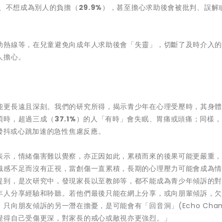
、不想成為別人的負擔（
29.9%
），甚至擔心求助後會被批判、誤解
助熱線等，在兒童避免向成年人求助後會「失靈」，切斷了及時介入
人擔心。
能更長遠且深刻。我們的研究所得，揭示青少年在心理受壓時，其身
煩時，超過三成（
37.1%
）的人「有時」會失眠、胃痛或頭痛；同樣，
發抖或心跳加速的急性焦慮反應。
表示，情緒傷害難以覺察，亦正因如此，累積而來的後果可能更嚴重
識感不足而沒有正視，當創傷一直累積，長期的心理壓力可能會成為
提到，是次研究中，發現家長以至教師等，都不能成為青少年傾訴的
年人分享經驗和聆聽。若他們最後只能在網上分享，或向朋輩傾訴，
向朋友傾訴的另一潛在擔憂，是可能會有「回音洞」(Echo Cham
覺得自己受傷更深，對家長的戒心或敵視亦更強烈。」