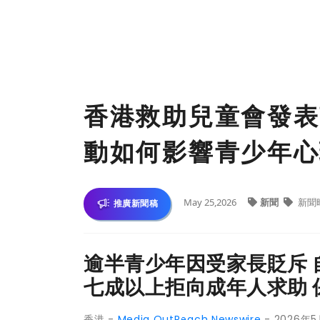
香港救助兒童會發表
動如何影響青少年心
May 25,2026
新聞
新聞
推廣新聞稿
逾半青少年因受家長貶斥 
七成以上拒向成年人求助 
香港 -
Media OutReach Newswire
- 2026