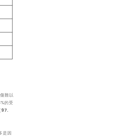
創傷難以
3%的受
（
97.
多是因