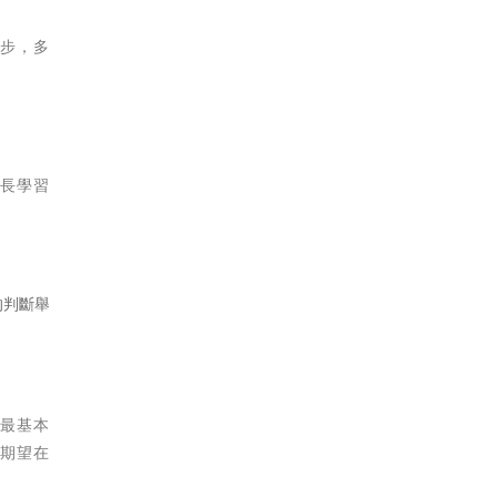
一步，多
家長學習
的判斷舉
是最基本
們期望在