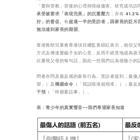
「愛與管教」背後的心理與情緒傷害。研究成功訪問 40
承受被要求「表現完美」的沉重壓力
；亦有
41.2
好」的督促
。有
超過一半的受訪者，因家長的貶斥
無法達到家長的期望
。
香港救助兒童會香港項目總監黃碩紅表示，相信父
方式去傳達愛錫子女的心意，反而不經意地成為孩
比重視父母的每句話，因此一些我們以為很微小的
問卷亦問及最反感的家長行為。受訪者提到，最傷
望」）及
獨裁命令
（「我話唔准就唔准」）；最反
干預
（「咩都要話事」）。
表：青少年的真實聲音
--
我們希望家長知道