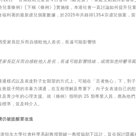
待兒童條例》(下稱《條例》)實施後，本港社會一直討論如何提升兒
利署的最新虐兒個案數據，於2025年共錄得1,354宗虐兒個案，
受家長貶斥而自感較他人差劣，長遠可能影響情緒，或增加患抑鬱等
溝通模式以及表達對子女期望的方式上，可能在「言者無心」下，對
改善親子間的非暴力溝通，在互相理解及尊重下，向子女表達自己的
及青少年的心理支援。就《條例》指明的 25 類專業人員，應為他們
報標準，並及時介入。
讚仍被提醒要改進
員，在香港恒生大學社會科學系副教授鄧鍵一教授協助下設計，旨在探討隱藏