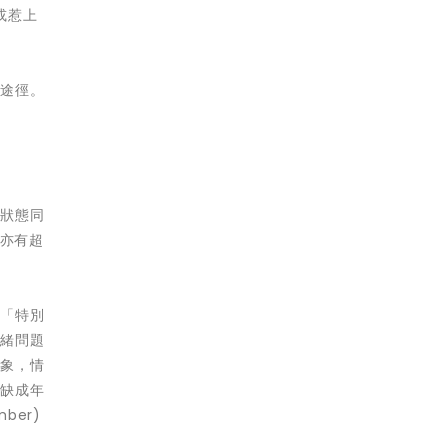
或惹上
的途徑。
體狀態同
亦有超
，「特別
情緒問題
對象，情
欠缺成年
ber)