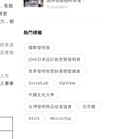
開學祭搶抱AI筆電！
，長期
2026/08/07
得更
努力，都
熱門標籤
適的表達
國際發明展
子其實無
JDIE日本設計創意暨發明展
世界發明智慧財產聯盟總會
令人失
SocialLab
OpView
）及
事事
中國文化大學
台灣發明商品促進協會
北市圖
ASUS
Microchip