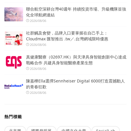
聯合航空深耕台灣40週年 持續投資市場、升級機隊並強
化全球航網連結
2026/08/06
社群觸及會變，品牌入口要掌握在自己手上：
Cloudmax 匯智推出 .tw／.台灣網域限時優惠
2026/08/06
真健康醫療（02697.HK）與天津具身智能創新中心達成
戰略合作 共建具身智能醫療產業生態
2026/08/06
陳嘉樺Ella選擇Sennheiser Digital 6000打造震撼動人
的青春狂歡
2026/08/06
熱門標籤
北市圖
國際發明展
中國文化大學
SocialLab