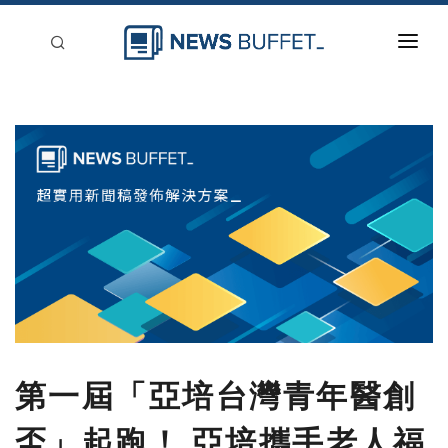
回到首頁
新聞稿分類
登入
刊登
第一屆「亞培台灣青年醫創
盃」起跑！ 亞培攜手老人福