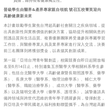
負擔，維持長者健康獨立性。
晉級學生由醫界
&
產界專家親自領航
號召五校菁英迎向
高齡健康新未來
本計畫鼓勵學生聚焦台灣超高齡社會關注之疾病領域，提
出具創新性與實務價值的解決方案，協助提升相關病患的
照護品質與生活品質。複賽優勝團隊將受邀參與專屬學習
工作坊，與醫療專業人員及業界專家進行深入交流，決賽
前三名團隊則將獲頒獎金，以表揚其創新成果。
第一屆「亞培台灣青年醫創盃」校園競賽自即日起開放報
名至6月14日止，特別邀集五所醫學大學相關科系學生參
與，包括台北醫學大學（高齡健康暨長期照護學系、藥學
系）、長庚大學（醫學系、物理治療學系）、輔仁大學
（醫學系、職能治療學系）、成功大學（醫學系、藥學
系）以及陽明交通大學（藥學系、護理系）。誠摯邀請具
備跨領域與跨世代思維的青年學子踴躍參與，發揮創意，
與亞培及中華民國老人福利推動聯盟攜手，為台灣超高齡