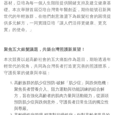
器材，亞培為每一個人生階段提供關鍵支持及建立健康基
礎。本次舉辦首屆亞培台灣青年醫創盃，期待能號召新興
世代的年輕族群，在他們創意激盪下為銀髮社會的困境提
供多元解方，一同實踐亞培『讓人們活得更健康、更充
實』的使命。」
聚焦五大銀髮議題，共築台灣照護新展望！
本次競賽以超高齡社會的五大痛點作為題目，期盼透過年
輕世代的視角，共同為台灣長者打造更完善的照護體系，
守護長輩的健康與幸福：
高齡族群的肌少症預防-破解「肌少症」與跌倒危機：
聚焦長者營養介入、阻力運動與功能訓練的綜合解
方，旨在強化高齡者的肌肉力量與活動能力，從源頭
預防肌少症與跌倒意外，守護長者日常生活的獨立性
與尊嚴。
高齡慢性病管理-精準對抗慢性病：針對高齡者常見的