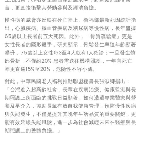
言，更直接衝擊其勞動參與及經濟負擔。
慢性病的威脅亦反映在死亡率上。衛福部最新死因統計指
出，心臟疾病、腦血管疾病及糖尿病等慢性病，長年盤據
65歲以上長者前五大死因。此外，「骨質疏鬆症」更是
女性長者的隱形殺手，研究顯示，骨鬆發生率隨年齡顯著
攀升，75歲以上女性每3至4人就有1人確診；一旦發生髖
部骨折，不僅約20% 患者需送往機構照護，一年內死亡
率更直逼15%至20%，危險性不容小覷。
對此，中華民國老人福利推動聯盟秘書長張淑卿指出：
「台灣進入超高齡社會，長輩在疾病治療、健康監測與長
期照護上所面臨的挑戰日益顯著。如何透過專業醫療與營
養及早介入，協助長輩有效自我健康管理，預防慢性疾病
與失能發生，不僅是提升其晚年生活品質的重要關鍵，更
能有效延緩失能風險，進一步為社會減輕未來在醫療與長
期照護上的整體負擔。」