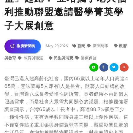
利推動聯盟邀請醫學菁英學
子大展創意
May 29,2026
新聞
新聞時事
政府
推廣新聞稿
與教育
教育與職涯
民生與消費
醫療保健
臺灣已邁入超高齡化社會，國內65歲以上老年人口高達4
65萬，意味著每5人即有1人是長者。隨著人口結構的改
變，台灣逾八成長者受慢性病所苦。長者健康不再是個人
照護需求，而是社會大眾需共同關心的議題。根據國健署
調查顯示，台灣65歲以上長者中，高達88.7%罹患至少
一種慢性病，更有過半數同時身患三種以上慢性疾病。這
不僅常伴隨多重用藥與身體衰弱等問題，嚴重影響長輩的
生活品質，亦增加整體醫療照護成本；對家庭照顧者而