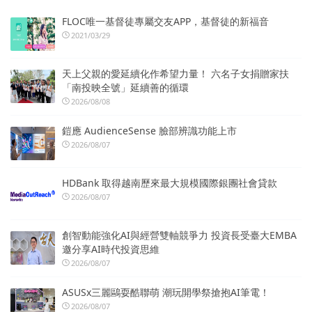
FLOC唯一基督徒專屬交友APP，基督徒的新福音
2021/03/29
天上父親的愛延續化作希望力量！ 六名子女捐贈家扶
「南投映全號」延續善的循環
2026/08/08
鎧應 AudienceSense 臉部辨識功能上市
2026/08/07
HDBank 取得越南歷來最大規模國際銀團社會貸款
2026/08/07
創智動能強化AI與經營雙軸競爭力 投資長受臺大EMBA
邀分享AI時代投資思維
2026/08/07
ASUSx三麗鷗耍酷聯萌 潮玩開學祭搶抱AI筆電！
2026/08/07