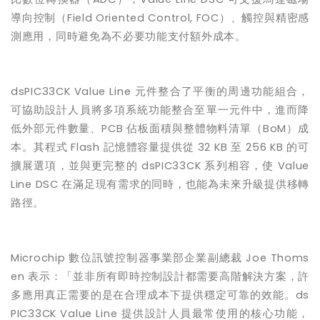
導向控制（
Field Oriented Control, FOC
）、觸控與精密感
測應用，同時避免為不必要功能支付額外成本。
dsPIC33CK Value Line
元件整合了平衡的周邊功能組合，
可協助設計人員將多項系統功能整合至單一元件中，進而降
低外部元件數量、
PCB
佔板面積與整體物料清單（
BoM
）成
本。其程式
Flash
記憶體容量提供從
32 KB
至
256 KB
的可
擴展選項，並與更完整的
dsPIC33CK
系列相容，使
Value
Line DSC
在滿足現有需求的同時，也能為未來升級提供移轉
路徑。
Microchip
數位訊號控制器事業部企業副總裁
Joe Thoms
en
表示：「並非所有即時控制設計都需要高階解決方案，許
多應用真正需要的是在合理成本下提供穩定可靠的效能。
ds
PIC33CK Value Line
提供設計人員最常使用的核心功能，