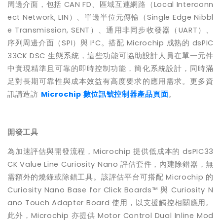
周邊介面，包括
CAN FD
、區域互連網路（
Local Interconn
ect Network, LIN
）、單邊半位元傳輸（
Single Edge Nibbl
e Transmission, SENT
）、通用非同步收發器（
UART
）、
序列周邊介面（
SPI
）與
I²C
。搭配
Microchip
成熟的
dsPIC
33CK DSC
生態系統，這些功能可協助設計人員在單一元件
中實現精準且可靠的即時控制功能，簡化系統設計，同時滿
足對長期可靠性與成本效益有高度要求的應用需求。更多資
訊請造訪
Microchip
數位訊號控制器產品頁面
。
開發工具
為加速評估與開發流程，
Microchip
提供低成本的
dsPIC33
CK Value Line Curiosity Nano
評估套件，內建除錯器，無
需額外的燒錄或除錯工具。該評估平台可搭配
Microchip
的
Curiosity Nano Base for Click Boards™
與
Curiosity N
ano Touch Adapter Board
使用，以支援觸控相關應用。
此外，
Microchip
亦提供
Motor Control Dual Inline Mod