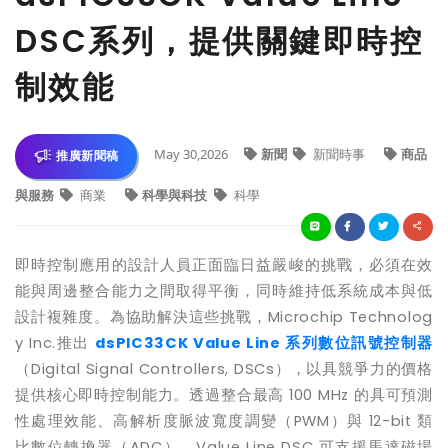
DSC系列，提供關鍵即時控
制效能
May 30,2026
新聞
新聞時事
商品
推廣新聞稿
與服務
商業
科學與科技
科學
即時控制應用的設計人員正面臨日益嚴峻的挑戰，必須在效
能與周邊整合能力之間取得平衡，同時維持低系統成本與低
設計複雜度。為協助解決這些挑戰，
Microchip Technolog
y Inc.
推出
dsPIC33CK Value Line
系列數位訊號控制器
（
Digital Signal Controllers, DSCs
），以具競爭力的價格
提供核心即時控制能力。透過整合最高
100 MHz
的具可預測
性處理效能、高解析度脈波寬度調變（
PWM
）與
12-bit
類
比數位轉換器（
ADC
），
Value Line DSC
可支援馬達磁場