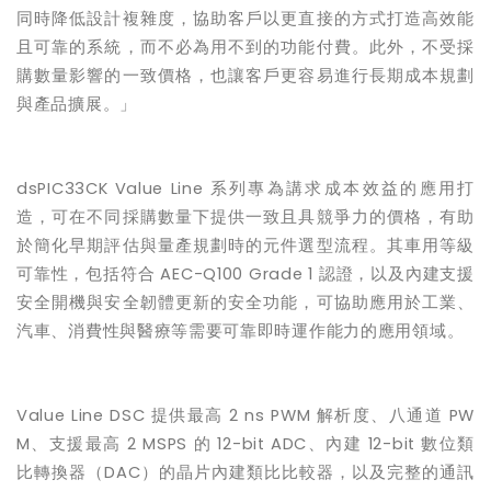
同時降低設計複雜度，協助客戶以更直接的方式打造高效能
且可靠的系統，而不必為用不到的功能付費。此外，不受採
購數量影響的一致價格，也讓客戶更容易進行長期成本規劃
與產品擴展。」
dsPIC33CK Value Line
系列專為講求成本效益的應用打
造，可在不同採購數量下提供一致且具競爭力的價格，有助
於簡化早期評估與量產規劃時的元件選型流程。其車用等級
可靠性，包括符合
AEC-Q100 Grade 1
認證，以及內建支援
安全開機與安全韌體更新的安全功能，可協助應用於工業、
汽車、消費性與醫療等需要可靠即時運作能力的應用領域。
Value Line DSC
提供最高
2 ns PWM
解析度、八通道
PW
M
、支援最高
2 MSPS
的
12-bit ADC
、內建
12-bit
數位類
比轉換器（
DAC
）的晶片內建類比比較器，以及完整的通訊