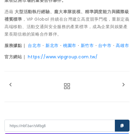
業在亞洲市場的重要合作夥伴。
憑藉
大型活動執行經驗、龐大車隊規模、精準調度能力與國際級
禮賓標準
，VIP Global 持續在台灣建立高度競爭門檻，重新定義
高端移動、活動交通與安全服務的產業標準，成為企業與娛樂產
業長期信賴的策略合作夥伴。
服務據點｜
台北市
・
新北市
・
桃園市
・
新竹市
・
台中市
・
高雄市
官方網站｜
https://www.vipgroup.com.tw/