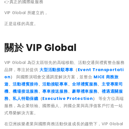
👉真正的國際級服務
VIP Global 所建立的，
正是這樣的高度。
關於 VIP Global
VIP Global 為亞太區領先的高端移動、活動交通與禮賓整合服務
品牌，專注於提供
大型活動接駁專車
（
Event Transportati
on
）
與國際演唱會交通調度解決方案，並整合
MICE 商務旅
遊
、
活動禮賓接待
、
活動接駁專車
、
全球禮賓服務
、
主管專業司
機
、
機場接送服務
、
專車接送服務
、
豪華禮車服務
、
禮遇通關服
務
、
私人特勤保鑣
（
Executive Protection
）
等全方位高端
服務，為企業領袖、國際藝人、跨國企業與高淨值客戶打造一站
式尊榮解決方案。
在亞洲娛樂產業與國際商務活動快速成長的趨勢下，VIP Global