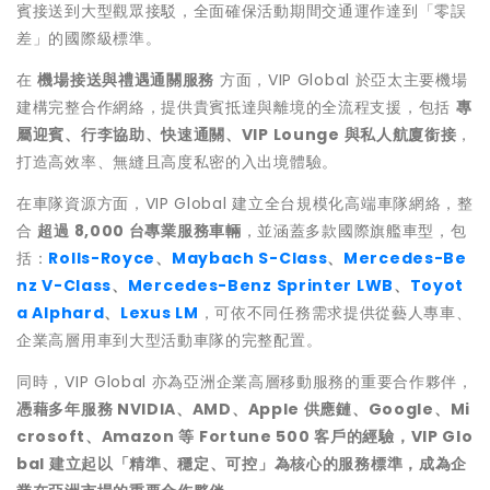
賓接送到大型觀眾接駁，全面確保活動期間交通運作達到「零誤
差」的國際級標準。
在
機場接送與禮遇通關服務
方面，VIP Global 於亞太主要機場
建構完整合作網絡，提供貴賓抵達與離境的全流程支援，包括
專
屬迎賓、行李協助、快速通關、VIP Lounge 與私人航廈銜接
，
打造高效率、無縫且高度私密的入出境體驗。
在車隊資源方面，VIP Global 建立全台規模化高端車隊網絡，整
合
超過 8,000 台專業服務車輛
，並涵蓋多款國際旗艦車型，包
括：
Rolls-Royce
、
Maybach S-Class
、
Mercedes-Be
nz V-Class
、
Mercedes-Benz Sprinter LWB
、
Toyot
a Alphard
、
Lexus LM
，可依不同任務需求提供從藝人專車、
企業高層用車到大型活動車隊的完整配置。
同時，VIP Global 亦為亞洲企業高層移動服務的重要合作夥伴，
憑藉多年服務 NVIDIA、AMD、Apple 供應鏈、Google、Mi
crosoft、Amazon 等 Fortune 500 客戶的經驗，VIP Glo
bal 建立起以「精準、穩定、可控」為核心的服務標準，成為企