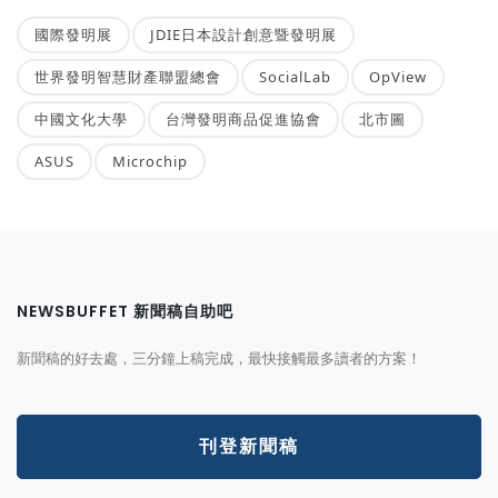
國際發明展
JDIE日本設計創意暨發明展
世界發明智慧財產聯盟總會
SocialLab
OpView
中國文化大學
台灣發明商品促進協會
北市圖
ASUS
Microchip
NEWSBUFFET 新聞稿自助吧
新聞稿的好去處，三分鐘上稿完成，最快接觸最多讀者的方案！
刊登新聞稿