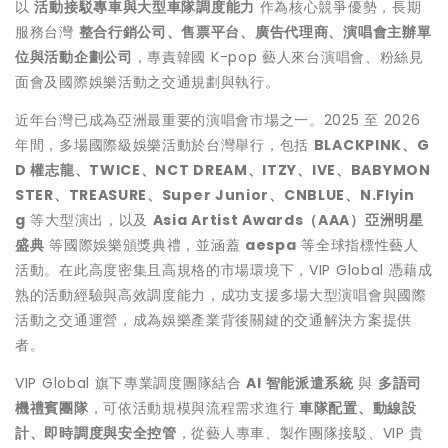
以
活動接駁專車與大型車隊調度能力
作為核心競爭優勢，長期
服務台灣
整合行銷公司、售票平台、廣告代理商、演唱會主辦單
位與活動企劃公司
，專責韓國 K-pop 藝人來台演唱會、粉絲見
面會及國際娛樂活動之交通規劃與執行。
近年台灣已成為亞洲最重要的演唱會市場之一。2025 至 2026
年間，多場國際級娛樂活動於台灣舉行，包括
BLACKPINK、G
D 權志龍、TWICE、NCT DREAM、ITZY、IVE、BABYMON
STER、TREASURE、Super Junior、CNBLUE、N.Flyin
g
等大型演出，以及
Asia Artist Awards（AAA）亞洲明星
盛典
等國際娛樂頒獎典禮，並涵蓋
aespa
等全球指標性藝人
活動。在此高度密集且高規格的市場環境下，VIP Global 憑藉成
熟的活動經驗與高效調度能力，成功支援多場大型演唱會與國際
活動之交通運營，成為娛樂產業背後關鍵的交通解決方案提供
者。
VIP Global 旗下專業調度團隊結合
AI 智能派遣系統
與
多語司
機禮賓團隊
，可依活動規模與流程需求進行
車隊配置、動線設
計、即時調度與安全控管
，從藝人專車、製作團隊接駁、VIP 貴