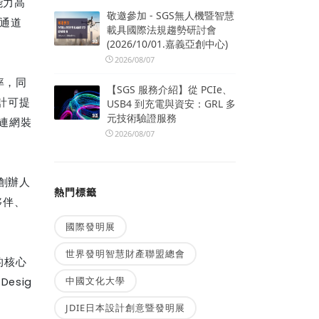
能力高
敬邀參加 - SGS無人機暨智慧
通道
載具國際法規趨勢研討會
(2026/10/01.嘉義亞創中心)
2026/08/07
率，同
【SGS 服務介紹】從 PCIe、
計可提
USB4 到充電與資安：GRL 多
元技術驗證服務
連網裝
2026/08/07
創辦人
熱門標籤
夥伴、
國際發明展
世界發明智慧財產聯盟總會
的核心
中國文化大學
（
Desig
JDIE日本設計創意暨發明展