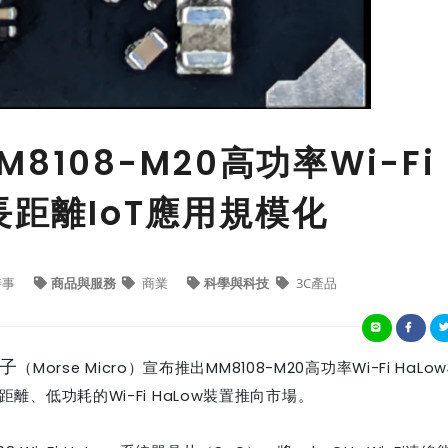
108-M20高功率Wi-Fi
長距離IoT應用規模化
時事
商品與服務
商業
科學與科技
3C產品
子
（
Morse Micro
）宣布推出
MM8108-M20
高功率
Wi-Fi HaLow
距離、低功耗的
Wi-Fi HaLow
裝置推向市場。