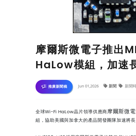
摩爾斯微電子推出MM8
HaLow模組，加速
Jun 01,2026
新聞
新聞
推廣新聞稿
摩爾斯微電
全球
Wi-Fi HaLow
晶片領導供應商
組，協助美國與加拿大的產品開發團隊加速將長