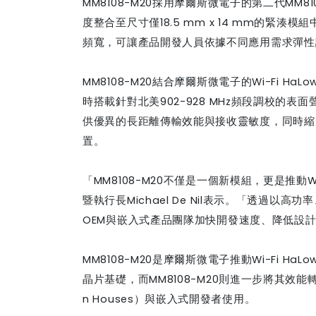
MM8108-M20
採用摩爾斯微電子的第二代
MM81
度整合至尺寸僅
18.5 mm x 14 mm
的緊湊模組
頻寬，可讓產品開發人員依據不同應用需求彈性
MM8108-M20
結合摩爾斯微電子的
Wi-Fi HaLo
時搭載針對北美
902-928 MHz
頻段調校的表面
供優異的長距離傳輸效能與接收靈敏度，同時縮
置。
「
MM8108-M20
不僅是一個新模組，更是推動
W
暨執行長
Michael De Nil
表示。「透過以高功率
OEM
與嵌入式產品團隊加快開發速度、降低設
MM8108-M20
是摩爾斯微電子推動
Wi-Fi HaLo
晶片基礎，而
MM8108-M20
則進一步將其效能
n Houses）與嵌入式開發者使用。