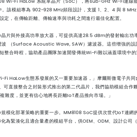
08 Wi-Fi HaLow
系統單晶片（
SoC
），將
sub-GHz Wi-Fi
連線
中。該模組專為
902-928 MHz
頻段設計，支援
1
、
2
、
4
與
8 MHz
設定，在傳輸距離、傳輸速率與功耗之間進行最佳化配置。
w
晶片與外接高功率放大器，可提供高達
28.5 dBm
的發射輸出功
聲波
（
S
urface
A
coustic
W
ave
,
SAW
）濾波器。這些
增強的
設
短整合時程，協助產品團隊加速開發傳統
Wi-Fi
難以涵蓋環境中的
i-Fi HaLow
生態系發展的又一重要加速器，」摩爾斯微電子共同
、可直接整合之封裝形式推出的第二代晶片，我們協助模組合作
計複雜度，並更有信心地將長距離
IoT
產品推向市場。」
w
規模化部署策略的重要一步。
MM8108 SoC
提供次世代
IoT
連網
轉化為緊湊化且適合量產的模組平台，供
OEM
、
ODM
、設計公司