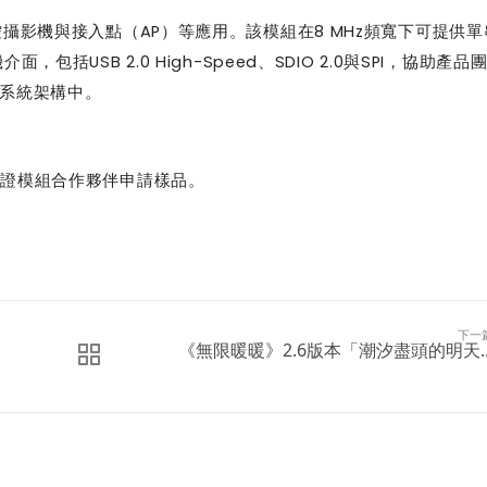
控攝影機與接入點（
AP
）等應用。該模組在
8 MHz
頻寬下可提供單
機介面，包括
USB 2.0 High-Speed
、
SDIO 2.0
與
SPI
，協助產品
台與系統架構中。
認證模組合作夥伴申請樣品。
下一
《無限暖暖》2.6版本「潮汐盡頭的明天..