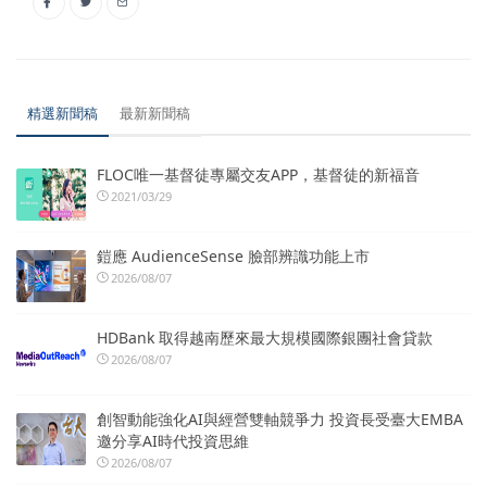
精選新聞稿
最新新聞稿
FLOC唯一基督徒專屬交友APP，基督徒的新福音
2021/03/29
鎧應 AudienceSense 臉部辨識功能上市
2026/08/07
HDBank 取得越南歷來最大規模國際銀團社會貸款
2026/08/07
創智動能強化AI與經營雙軸競爭力 投資長受臺大EMBA
邀分享AI時代投資思維
2026/08/07