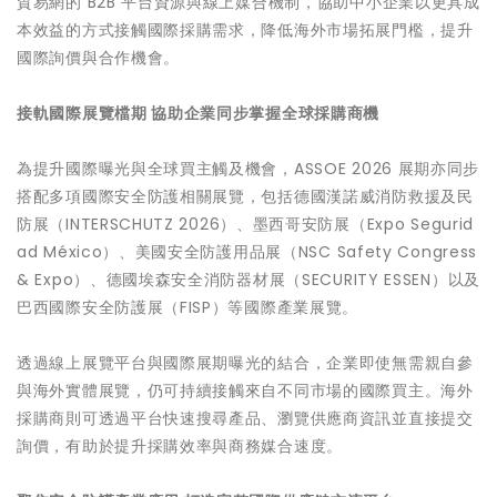
貿易網的 B2B 平台資源與線上媒合機制，協助中小企業以更具成
本效益的方式接觸國際採購需求，降低海外市場拓展門檻，提升
國際詢價與合作機會。
接軌國際展覽檔期 協助企業同步掌握全球採購商機
為提升國際曝光與全球買主觸及機會，ASSOE 2026 展期亦同步
搭配多項國際安全防護相關展覽，包括德國漢諾威消防救援及民
防展（INTERSCHUTZ 2026）、墨西哥安防展（Expo Segurid
ad México）、美國安全防護用品展（NSC Safety Congress
& Expo）、德國埃森安全消防器材展（SECURITY ESSEN）以及
巴西國際安全防護展（FISP）等國際產業展覽。
透過線上展覽平台與國際展期曝光的結合，企業即使無需親自參
與海外實體展覽，仍可持續接觸來自不同市場的國際買主。海外
採購商則可透過平台快速搜尋產品、瀏覽供應商資訊並直接提交
詢價，有助於提升採購效率與商務媒合速度。