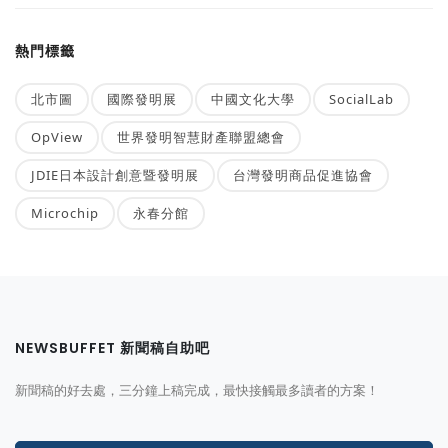
熱門標籤
北市圖
國際發明展
中國文化大學
SocialLab
OpView
世界發明智慧財產聯盟總會
JDIE日本設計創意暨發明展
台灣發明商品促進協會
Microchip
永春分館
NEWSBUFFET 新聞稿自助吧
新聞稿的好去處，三分鐘上稿完成，最快接觸最多讀者的方案！