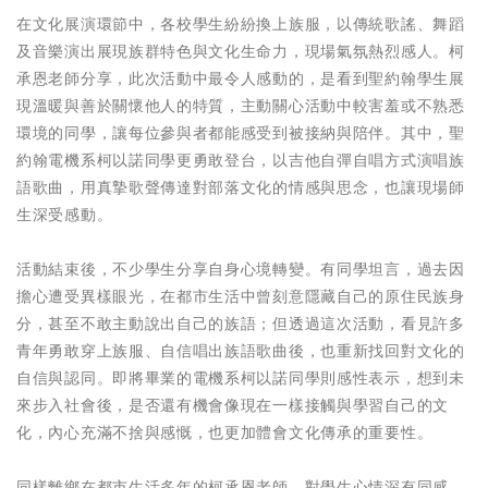
在文化展演環節中，各校學生紛紛換上族服，以傳統歌謠、舞蹈
及音樂演出展現族群特色與文化生命力，現場氣氛熱烈感人。柯
承恩老師分享，此次活動中最令人感動的，是看到聖約翰學生展
現溫暖與善於關懷他人的特質，主動關心活動中較害羞或不熟悉
環境的同學，讓每位參與者都能感受到被接納與陪伴。其中，聖
約翰電機系柯以諾同學更勇敢登台，以吉他自彈自唱方式演唱族
語歌曲，用真摯歌聲傳達對部落文化的情感與思念，也讓現場師
生深受感動。
活動結束後，不少學生分享自身心境轉變。有同學坦言，過去因
擔心遭受異樣眼光，在都市生活中曾刻意隱藏自己的原住民族身
分，甚至不敢主動說出自己的族語；但透過這次活動，看見許多
青年勇敢穿上族服、自信唱出族語歌曲後，也重新找回對文化的
自信與認同。即將畢業的電機系柯以諾同學則感性表示，想到未
來步入社會後，是否還有機會像現在一樣接觸與學習自己的文
化，內心充滿不捨與感慨，也更加體會文化傳承的重要性。
同樣離鄉在都市生活多年的柯承恩老師，對學生心情深有同感。