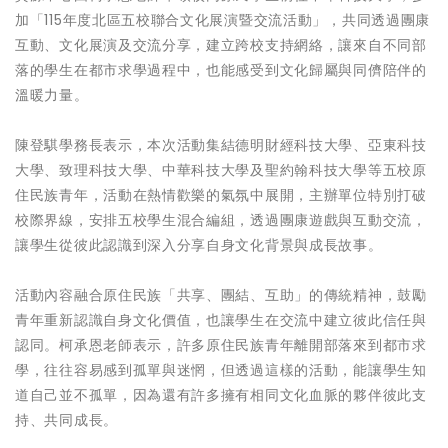
加「115年度北區五校聯合文化展演暨交流活動」，共同透過團康
互動、文化展演及交流分享，建立跨校支持網絡，讓來自不同部
落的學生在都市求學過程中，也能感受到文化歸屬與同儕陪伴的
溫暖力量。
陳登騏學務長表示，本次活動集結德明財經科技大學、亞東科技
大學、致理科技大學、中華科技大學及聖約翰科技大學等五校原
住民族青年，活動在熱情歡樂的氣氛中展開，主辦單位特別打破
校際界線，安排五校學生混合編組，透過團康遊戲與互動交流，
讓學生從彼此認識到深入分享自身文化背景與成長故事。
活動內容融合原住民族「共享、團結、互助」的傳統精神，鼓勵
青年重新認識自身文化價值，也讓學生在交流中建立彼此信任與
認同。柯承恩老師表示，許多原住民族青年離開部落來到都市求
學，往往容易感到孤單與迷惘，但透過這樣的活動，能讓學生知
道自己並不孤單，因為還有許多擁有相同文化血脈的夥伴彼此支
持、共同成長。