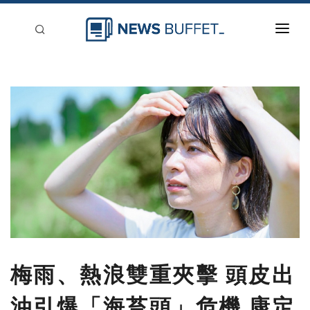
回到首頁
新聞稿分類
登入
刊登
梅雨、熱浪雙重夾擊 頭皮出
油引爆「海苔頭」危機 康定