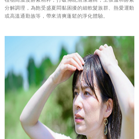
分解調理，為飽受盛夏悶黏困擾的細軟髮族群、熱愛運動
或高溫通勤族等，帶來清爽蓬鬆的淨化體驗。