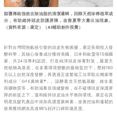
顛覆傳統強效去除油脂的清潔邏輯，回歸天然珍稀植萃成
分，有助維持頭皮防護屏障，改善夏季大量出油現象。
（資料來源：康定）（AI輔助創作視覺）
針對台灣悶熱氣候引發的頭皮失衡困擾，康定長期投入發
酵科學，其核心保養成分獲得美國、日本和歐盟等15個國
家、共24項專利認證。打造純淨頭皮保養對策，嚴選天
然植物為基底，在多重環境變數的嚴格監控下，歷經180
天以上自然深度發酵，再透過五道繁複工法萃取出獨家專
利成分「GFE廣林素®」。該酵素含天然氨基酸、維生素
與礦物質等，有助滋養並強健髮根，在不破壞頭皮保護屏
障的前提之下，溫和維持頭皮油水平衡與環境。康定在其
明星洗髮乳產品中添加高濃度廣林素，改善控油和蓬鬆的
效果獲得網友高達98%好評口碑與滿意度。