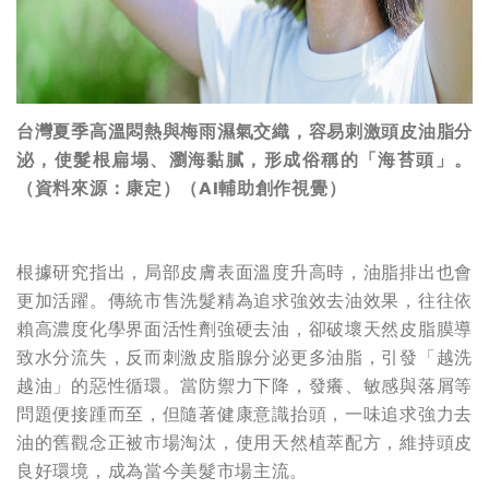
台灣夏季高溫悶熱與梅雨濕氣交織，容易刺激頭皮油脂分
泌，使髮根扁塌、瀏海黏膩，形成俗稱的「海苔頭」。
（資料來源：康定）（AI輔助創作視覺）
根據研究指出，局部皮膚表面溫度升高時，油脂排出也會
更加活躍。傳統市售洗髮精為追求強效去油效果，往往依
賴高濃度化學界面活性劑強硬去油，卻破壞天然皮脂膜導
致水分流失，反而刺激皮脂腺分泌更多油脂，引發「越洗
越油」的惡性循環。當防禦力下降，發癢、敏感與落屑等
問題便接踵而至，但隨著健康意識抬頭，一味追求強力去
油的舊觀念正被市場淘汰，使用天然植萃配方，維持頭皮
良好環境，成為當今美髮市場主流。