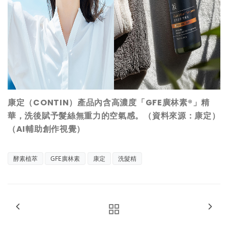
康定（CONTIN）產品內含高濃度「GFE廣林素®」精
華，洗後賦予髮絲無重力的空氣感。（資料來源：康定）
（AI輔助創作視覺）
酵素植萃
GFE廣林素
康定
洗髮精