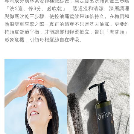
專利成分廣林素發揮極致綜效，康定提出洗頭黃金三步驟
「洗2遍、停3分、必吹乾」，透過溫和清潔、深層調理
與徹底吹乾三步驟，使控油蓬鬆效果加倍持久。在梅雨和
熱浪雙重夾擊之際，真正的清爽不只是洗去油膩，更要維
持頭皮舒適平衡，才能讓髮根輕盈挺立，告別「海苔頭」
形象危機，引領每根髮絲自在呼吸。