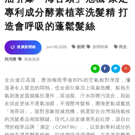
專利成分酵素植萃洗髮精 打
造會呼吸的蓬鬆髮絲
Jun 09,2026
新聞
新聞時事
民生
推廣新聞稿
與消費
美妝美容
全台連日高溫，疊加梅雨季逾80%的空氣相對溼度，瀰
漫著令人窒息的悶熱，也全面引爆頂上塌扁危機。黏熱天
氣刺激皮脂腺瘋狂運作，當油脂、汗水與髒污混合，宛如
在頭皮塗抹不透氣油膜，不僅壓垮髮根，瀏海更黏成尷尬
「海苔頭」。面對形象毀滅危機，挑選契合台灣濕熱氣候
的洗髮產品相當關鍵。現代人頭皮健康亮起紅燈，源自台
灣的植萃品牌「康定（CONTIN）」，以首創專利成分的
植物高濃度酵素精粹，打破傳統清潔邏輯，主張溫和酵素