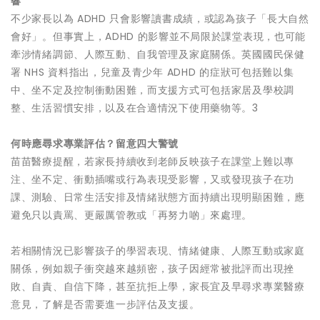
響
不少家長以為 ADHD 只會影響讀書成績，或認為孩子「長大自然
會好」。但事實上，ADHD 的影響並不局限於課堂表現，也可能
牽涉情緒調節、人際互動、自我管理及家庭關係。英國國民保健
署 NHS 資料指出，兒童及青少年 ADHD 的症狀可包括難以集
中、坐不定及控制衝動困難，而支援方式可包括家居及學校調
整、生活習慣安排，以及在合適情況下使用藥物等。3
何時應尋求專業評估？留意四大警號
苗苗醫療提醒，若家長持續收到老師反映孩子在課堂上難以專
注、坐不定、衝動插嘴或行為表現受影響，又或發現孩子在功
課、測驗、日常生活安排及情緒狀態方面持續出現明顯困難，應
避免只以責罵、更嚴厲管教或「再努力啲」來處理。
若相關情況已影響孩子的學習表現、情緒健康、人際互動或家庭
關係，例如親子衝突越來越頻密，孩子因經常被批評而出現挫
敗、自責、自信下降，甚至抗拒上學，家長宜及早尋求專業醫療
意見，了解是否需要進一步評估及支援。