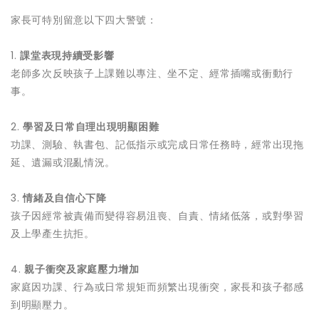
家長可特別留意以下四大警號：
1.
課堂表現持續受影響
老師多次反映孩子上課難以專注、坐不定、經常插嘴或衝動行
事。
2.
學習及日常自理出現明顯困難
功課、測驗、執書包、記低指示或完成日常任務時，經常出現拖
延、遺漏或混亂情況。
3.
情緒及自信心下降
孩子因經常被責備而變得容易沮喪、自責、情緒低落，或對學習
及上學產生抗拒。
4.
親子衝突及家庭壓力增加
家庭因功課、行為或日常規矩而頻繁出現衝突，家長和孩子都感
到明顯壓力。