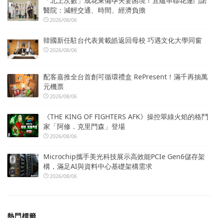
「北上次數」成花東備孕夫妻困境！宜蘊串聯花蓮門諾
醫院：減輕交通、時間、經濟負擔
2026/08/06
韓國新任駐台代表黃載皓返回母校 巧遇文化大學同窗
2026/08/06
配客嘉推全台首創可循環禮盒 RePresent！滿千再抽萬
元機票
2026/08/06
《THE KING OF FIGHTERS AFK》操控翠綠火焰的格鬥
家「阿修．克里門森」登場
2026/08/06
Microchip攜手美光科技展示高效能PCIe Gen6儲存架
構，滿足AI與資料中心基礎架構需求
2026/08/06
熱門標籤