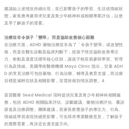
建議如上述情況持續出現，並已影響孩子的學習、生活或情緒狀
態，家長應考慮尋求兒童及青少年精神科或相關專業評估，以便
及早了解孩子的需要。
治療並非令孩子「變乖」 而是協助改善核心困難
在治療方面，ADHD 藥物治療並非為了「令孩子變乖」或改變性
格，而是在醫生診斷及臨床判斷下，按孩子情況協助改善專注
力、衝動及過度活躍等核心症狀，讓孩子較容易參與學習、管理
行為及情緒。美國學術醫療機構 Mayo Clinic 指出，兒童 ADH
D 的常見治療可包括藥物、行為治療、輔導及教育支援，而治療
目標是減輕症狀及相關影響，並需按個別情況調整。4
苗苗醫療 Seed Medical 現時提供兒童及青少年精神科相關服
務，包括 ADHD 相關臨床評估、診斷建議、藥物治療評估、覆診
跟進及治療調整。團隊建議，若家長察覺孩子的專注力、行為、
情緒或學習表現持續受影響，可先尋求專業醫療意見，了解孩子
的實際需要，再決定合適支援方向。