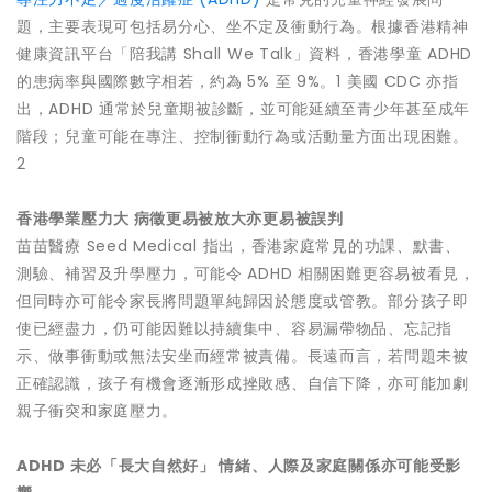
題，主要表現可包括易分心、坐不定及衝動行為。根據香港精神
健康資訊平台「陪我講 Shall We Talk」資料，香港學童 ADHD
的患病率與國際數字相若，約為 5% 至 9%。1 美國 CDC 亦指
出，ADHD 通常於兒童期被診斷，並可能延續至青少年甚至成年
階段；兒童可能在專注、控制衝動行為或活動量方面出現困難。
2
香港學業壓力大 病徵更易被放大亦更易被誤判
苗苗醫療 Seed Medical 指出，香港家庭常見的功課、默書、
測驗、補習及升學壓力，可能令 ADHD 相關困難更容易被看見，
但同時亦可能令家長將問題單純歸因於態度或管教。部分孩子即
使已經盡力，仍可能因難以持續集中、容易漏帶物品、忘記指
示、做事衝動或無法安坐而經常被責備。長遠而言，若問題未被
正確認識，孩子有機會逐漸形成挫敗感、自信下降，亦可能加劇
親子衝突和家庭壓力。
ADHD 未必「長大自然好」 情緒、人際及家庭關係亦可能受影