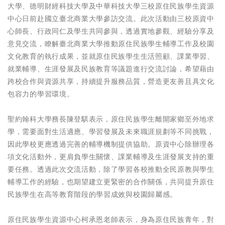
大學、德明財經科技大學及中華科技大學三校原住民族學生資源
中心日前赴國立臺北商業大學參訪交流。此次活動由三校原資中
心師長、行政同仁及學生共同參與，透過實地參觀、經驗分享及
意見交流，瞭解臺北商業大學推動原住民族學生輔導工作及校園
文化教育的執行成果，並就原住民族學生生活照顧、課業學習、
就業輔導、生涯發展及民族教育等議題進行交流討論，希望藉由
跨校合作與資源共享，持續提升服務品質，營造更友善且具文化
包容力的學習環境。
聖約翰科大學務長陳登騏表示，原住民族學生離開家鄉至外地求
學，需要面對生活適應、學習發展及未來職涯規劃等不同挑戰，
因此學校更應透過完善的輔導機制提供協助。原資中心除辦理各
項文化活動外，更肩負學生關懷、課業輔導及生涯發展支持的重
要任務。透過此次交流活動，除了學習各校推動全民原教與學生
輔導工作的經驗，也期望建立更緊密的合作關係，共同提升原住
民族學生在高等教育階段的學習成效與校園歸屬感。
原住民族學生資源中心柯承恩老師表示，身為原住民族青年，對