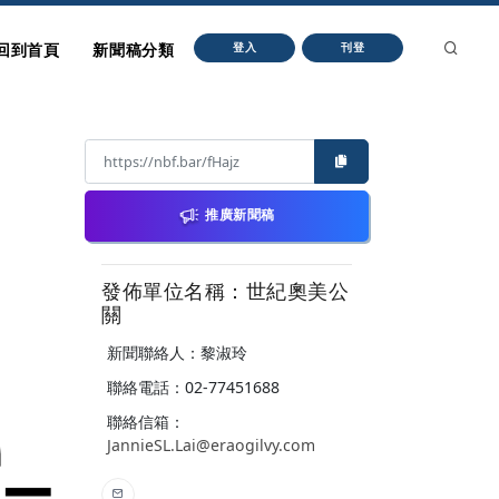
回到首頁
新聞稿分類
登入
刊登
推廣新聞稿
發佈單位名稱：世紀奧美公
關
新聞聯絡人：黎淑玲
聯絡電話：02-77451688
聯絡信箱：
JannieSL.Lai@eraogilvy.com