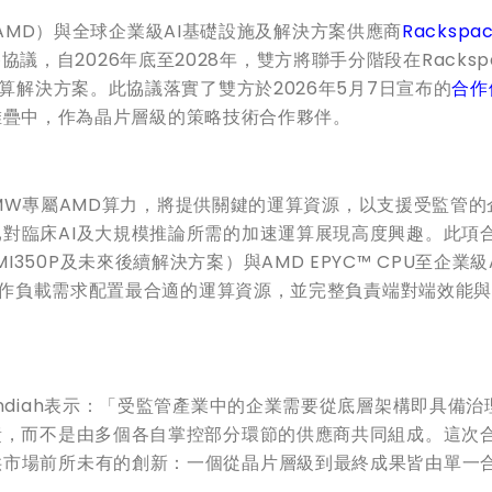
: AMD）與全球企業級AI基礎設施及解決方案供應商
Rackspac
終協議，自2026年底至2028年，雙方將聯手分階段在Racksp
運算解決方案。此協議落實了雙方於2026年5月7日宣布的
合作
AI堆疊中，作為晶片層級的策略技術合作夥伴。
0 MW專屬AMD算力，將提供關鍵的運算資源，以支援受監管
對臨床AI及大規模推論所需的加速運算展現高度興趣。此項
5X、MI350P及未來後續解決方案）與AMD EPYC™ CPU至企業級
同工作負載需求配置最合適的運算資源，並完整負責端對端效能
jen Kandiah表示：「受監管產業中的企業需要從底層架構即具備
責，而不是由多個各自掌控部分環節的供應商共同組成。這次
供市場前所未有的創新：一個從晶片層級到最終成果皆由單一