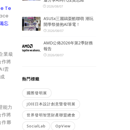
2026/08/07
e Te
ace
ASUSx三麗鷗耍酷聯萌 潮玩
備忘
開學祭搶抱AI筆電！
2026/08/07
AMD公佈2026年第2季財務
報告
的企業級
2026/08/07
合作將
AI雲
與成
熱門標籤
國際發明展
JDIE日本設計創意暨發明展
治理能力
合作將
世界發明智慧財產聯盟總會
合作夥
SocialLab
OpView