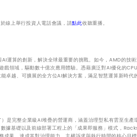
財務長已於線上舉行投資人電話會議，請
點此
收聽重播。
效能與AI運算的創新，解決全球最重要的挑戰。如今，AMD的技
及遊戲領域，驅動數十億次應用體驗。憑藉廣泛對AI優化的CPU
效能卓越、可擴展的全方位AI解決方案，滿足智慧運算新時代
DAQ: RXT）是完整企業級AI堆疊的營運商，涵蓋治理型私有雲至生
數據基礎以及前線部署工程上的「成果即服務」模式，Racks
業務成果，達成其對治理能力、主權訴求與執行時間的核心目