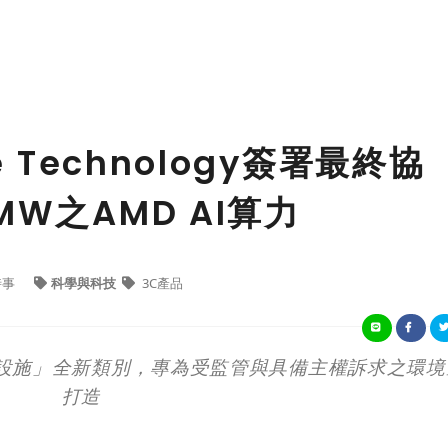
e Technology簽署最終協
W之AMD AI算力
時事
科學與科技
3C產品
設施」全新類別，專為受監管與具備主權訴求之環境
打造