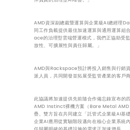
AMD資深副總裁暨運算與企業級AI總經理Da
同工作負載提供最佳加速運算與通用運算組合的
ace的治理型雲端營運模式，我們正協助受監
放性、可擴展性與責任歸屬。」
AMD與Rackspace預計將投入銷售與
派人員，共同開發並拓展受監管產業的客戶
此協議將加速提供先前隨合作備忘錄宣布的四
AMD Instinct裸機方案（Bare Meta
疊。雙方旨在共同建立「託管式企業級AI基
企業AI應用從實驗階段邁向在核心企業系統
任歸屬明確的基礎設施的需求正加速增長。