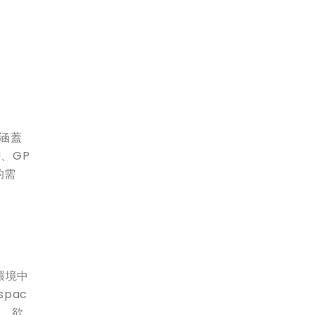
術涵蓋
、GP
的需
產環境中
pac
標。欲