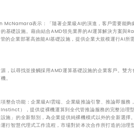
n McNamara表示：「隨著企業級AI的演進，客戶需要能夠
基礎設施。藉由結合AMD領先業界的AI運算解決方案與Rac
管的企業部署高效能AI基礎設施，提供企業大規模運行AI所
行銷資源，以尋找並接觸採用AMD運算基礎設施的企業客戶。雙方
商機。
項整合功能：企業級AI雲端、企業級推論引擎、推論即服務
l AMD Instinct），提供從裸機運算到全代管推論服務的完整治理
礎設施」的全新類別，為企業提供純裸機模式以外的全新選擇
內運行智慧代理式工作流程，市場對於本次合作所打造的治理