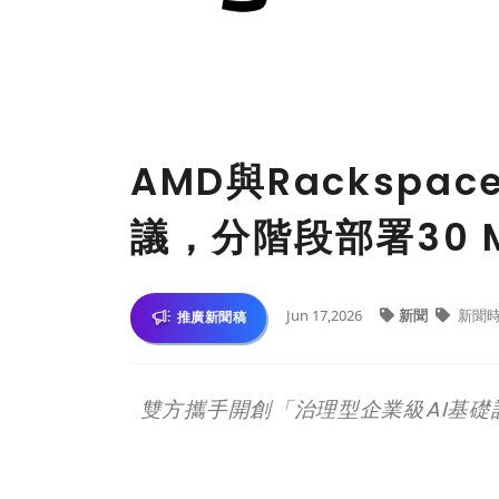
AMD與Rackspac
議，分階段部署30 M
Jun 17,2026
新聞
新聞
推廣新聞稿
雙方攜手開創「治理型企業級
AI
基礎