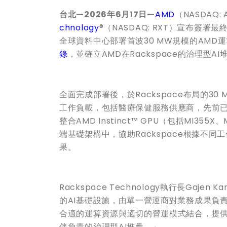
台北
—2026
年
6
月
17
日
—
AMD
（NASDAQ
chnology
®（NASDAQ: RXT）宣布簽署最
全球資料中心部署首波30 MW規模的AMD
錄
，並確立AMD在Rackspace的治理型
全面完成部署後，於Rackspace布局的3
工作負載，包括醫療保健服務供應商，先前已
整合AMD Instinct™ GPU（包括MI35
端基礎架構中，協助Rackspace根據不
果。
Rackspace Technology執行長Ga
的AI基礎設施，由單一營運商對業務成果負
合適的運算資源與適切的營運模式結合，提
伴負責的治理型AI堆疊。」