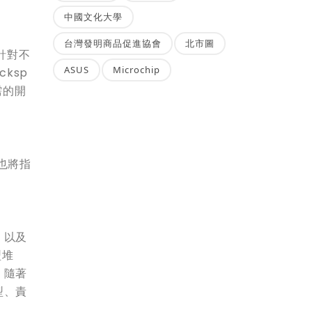
中國文化大學
台灣發明商品促進協會
北市圖
針對不
ASUS
Microchip
ksp
需的開
也將指
，以及
型堆
。隨著
型、責