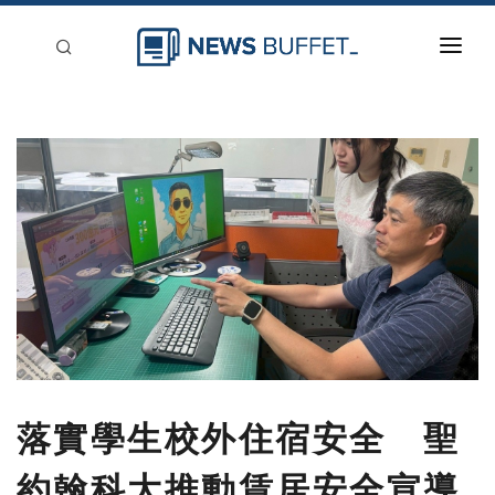
回到首頁
新聞稿分類
登入
刊登
落實學生校外住宿安全 聖
約翰科大推動賃居安全宣導