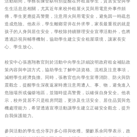
活動期間，學務長陳登騏特別提醒在外租屋學生，賃居安全與學
生生活息息相關，尤其近年來校外租屋火災與用電意外事件頻
傳，學生更應提高警覺，注意用火與用電安全，避免因一時疏忽
造成危險。他表示，學生離鄉背井在外求學，家長最重視的就是
孩子的人身與居住安全，學校除持續辦理安全宣導活動外，也將
透過訪視與輔導機制，協助學生建立安全租屋環境，讓家長安
心、學生放心。
校安中心張惠翔教官則於活動中向學生詳細說明政府租金補貼政
策內容與申請方式，協助學生了解申請資格、流程及注意事項，
減輕學生經濟負擔。同時，張教官也向學生宣導消防、防火與防
震觀念，提醒學生深夜返家時應注意周遭人、事、物，避免進入
危險場所或偏僻地區，並隨時提高警覺，以確保自身安全。他表
示，校外賃居不只是租房問題，更涉及生活安全、居住品質與危
機處理能力，希望透過宣導活動讓學生建立正確安全觀念，提升
自我保護能力。
參與活動的學生也分享許多心得與收穫。樂齡系余同學表示，政