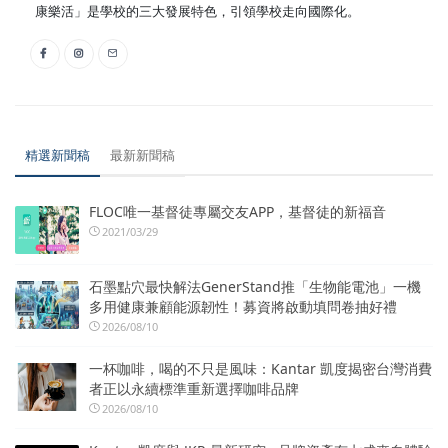
康樂活」是學校的三大發展特色，引領學校走向國際化。
精選新聞稿
最新新聞稿
FLOC唯一基督徒專屬交友APP，基督徒的新福音
2021/03/29
石墨點穴最快解法GenerStand推「生物能電池」一機
多用健康兼顧能源韌性！募資將啟動填問卷抽好禮
2026/08/10
一杯咖啡，喝的不只是風味：Kantar 凱度揭密台灣消費
者正以永續標準重新選擇咖啡品牌
2026/08/10