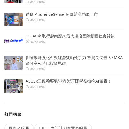
2026/08/08
鎧應 AudienceSense 臉部辨識功能上市
2026/08/07
HDBank 取得越南歷來最大規模國際銀團社會貸款
2026/08/07
創智動能強化AI與經營雙軸競爭力 投資長受臺大EMBA
邀分享AI時代投資思維
2026/08/07
ASUSx三麗鷗耍酷聯萌 潮玩開學祭搶抱AI筆電！
2026/08/07
熱門標籤
國際發明展
JDIE日本設計創意暨發明展