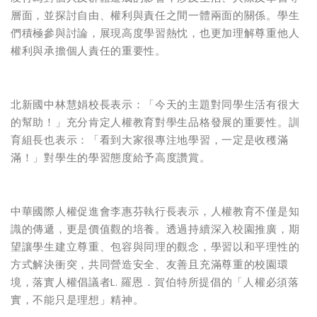
層面，並探討自由、權利與責任之間一體兩面的關係。學生
們積極參與討論，展現高度學習熱忱，也更加理解尊重他人
權利與承擔個人責任的重要性。
北新國中林慧娟校長表示：「今天的主題對同學生活有很大
的幫助！」充分肯定人權教育對學生品格發展的重要性。訓
育組長也表示：「看到大家很專注地學習，一定是收穫滿
滿！」對學生的學習態度給予高度讚賞。
中華國際人權促進會李惠芬執行長表示，人權教育不僅是知
識的傳遞，更是價值觀的培養。透過持續深入校園推廣，期
望讓學生建立尊重、包容與同理的觀念，學習以和平理性的
方式解決衝突，共同營造安全、友善且充滿尊重的校園環
境，落實人權倡議者L. 羅恩．賀伯特所提倡的「人權必須落
實，不能只是理想」精神。