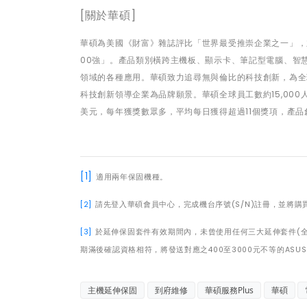
[
關於華碩]
華碩為美國《財富》雜誌評比「世界最受推崇企業之一」，
00強」。產品類別橫跨主機板、顯示卡、筆記型電腦、智
領域的各種應用。華碩致力追尋無與倫比的科技創新，為全
科技創新領導企業為品牌願景。華碩全球員工數約15,000
美元，每年獲獎數眾多，平均每日獲得超過11個獎項，產品
[1]
適用兩年保固機種。
[2]
請先登入華碩會員中心，完成機台序號(S/N)註冊，並將購
[3]
於延伸保固套件有效期間內，未曾使用任何三大延伸套件(全
期滿後確認資格相符，將發送對應之400至3000元不等的ASUS 
主機延伸保固
到府維修
華碩服務Plus
華碩