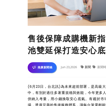
售後保障成購機新指
池雙延保打造安心底
Jun 23,2026
新聞
新聞
推廣新聞稿
(6
月23日，台北訊)為未來超前部署，是高級
中，有別於過往多著重規格與效能，今年更多
併納入考量，用小錢換取安心底氣。有鑑於市
場，透過完善的售後服務體系，讓每台筆電都能