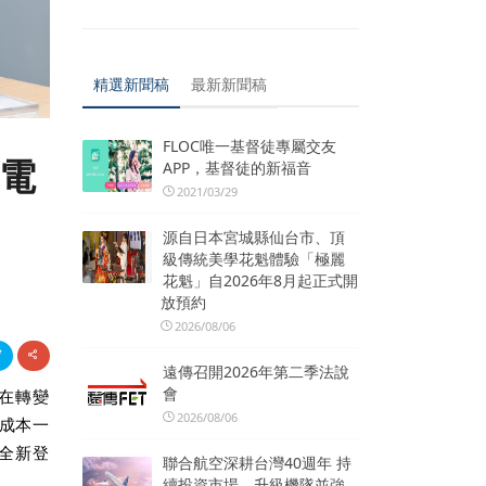
精選新聞稿
最新新聞稿
FLOC唯一基督徒專屬交友
機電
APP，基督徒的新福音
2021/03/29
源自日本宮城縣仙台市、頂
級傳統美學花魁體驗「極麗
花魁」自2026年8月起正式開
放預約
2026/08/06
遠傳召開2026年第二季法說
會
在轉變
2026/08/06
成本一
全新登
聯合航空深耕台灣40週年 持
續投資市場、升級機隊並強