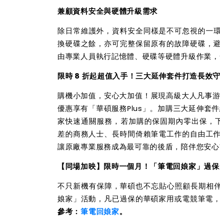
兼顧資料安全與硬體升級需求
除日常維護外，資料安全同樣是不可忽視的一環
換硬碟之餘，亦可完整保留原有的故障硬碟，
由專業人員執行記憶體、硬碟等硬體升級作業，
限時 8 折起超值入手！三大延伸套件打造長效
購機小加值，安心大加值！展現高級大人凡事游
優惠享有「華碩服務Plus」。加購三大延伸套
家快速通關服務，若加購的保固期內零出保，下次購機
差的商務人士、長時間倚賴筆電工作的自由工
讓原廠專業服務成為最可靠的後盾，陪伴您安心
【同場加映】限時一個月！「筆電回娘家」過保
不只新機有保障，華碩也不忘貼心照顧長期相伴的
娘家」活動，凡已過保的華碩家用或電競筆電
參考：
筆電回娘家
。