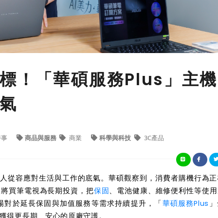
標！「華碩服務Plus」主
氣
時事
商品與服務
商業
科學與科技
3C產品
大人從容應對生活與工作的底氣。華碩觀察到，消費者購機行為正
人將買筆電視為長期投資，把
保固
、電池健康、維修便利性等使用
場對於延長保固與加值服務等需求持續提升，「
華碩服務Plus
」
獲得更長期、安心的原廠守護。