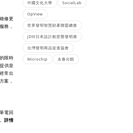
中國文化大學
SocialLab
OpView
在維修更
世界發明智慧財產聯盟總會
服務，
JDIE日本設計創意暨發明展
台灣發明商品促進協會
折的限時
Microchip
永春分館
提供皇
經常出
方案，
「筆電回
。
詳情