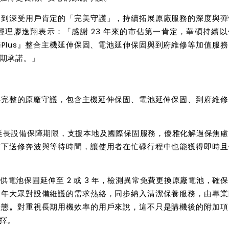
案到深受用戶肯定的「完美守護」，持續拓展原廠服務的深度與彈
理廖逸翔表示：「感謝 23 年來的市佔第一肯定，華碩持續以
Plus』整合主機延伸保固、電池延伸保固與到府維修等加值服
期承諾。」
提供完整的原廠守護，包含主機延伸保固、電池延伸保固、到府維
延長設備保障期限，支援本地及國際保固服務，優雅化解過保焦慮
省下送修奔波與等待時間，讓使用者在忙碌行程中也能獲得即時且
電池保固延伸至 2 或 3 年，檢測異常免費更換原廠電池，確
近年大眾對設備維護的需求熱絡，同步納入清潔保養服務，由專業
狀態
。
對重視長期用機效率的用戶來說，這不只是購機後的附加項
擇。