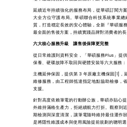
延續近年持續強化的服務布局，從華碩訂閱方
大全方位守護布局。華碩聯合科技系統事業總經
質，打造穩定長效的安心體驗，全新『華碩服務
最全面的售後方案，持續實踐品牌對消費者的長
六大核心服務升級 讓售後保障更完整
從日常維護到資料安全，「華碩服務Plus」
保養、硬碟故障不取回與硬體安裝等六大服務：
主機延伸保固，提供第 3 年原廠主機保固
[1]
，
維修服務，由工程師抵達指定地點協助檢修，
支援。
針對高度依賴筆電的行動辦公族，華碩亦貼心提供
外維持滿格生產力，拒絕續航力打折。觀察到
期檢測與深度清潔，讓筆電隨時維持最佳運作
是將隱性維護成本與使用風險提前規劃的聰明選