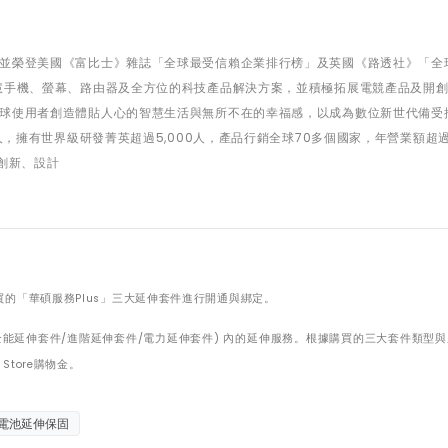
並榮登美國《富比士》雜誌「全球最受信賴企業排行榜」及英國《路透社》「全
慧手機、螢幕、路由器及全方位的科技產品解決方案，並積極拓展電競產品及開創A
球使用者創造體貼人心的智慧生活與無所不在的幸福感，以成為數位新世代備受
人，擁有世界級研發菁英超過5,000人，產品行銷全球70多個國家，年營業額超過
創新、設計
買的「華碩服務Plus」三大延伸套件進行開通與綁定。
能延伸套件/進階延伸套件/電力延伸套件) 內的延伸服務。根據購買的三大套件類型
Store購物金。
電池延伸保固