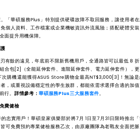
。「華碩服務Plus」特別提供硬碟故障不取回服務，讓使用者
避免個人資料、工作檔案或企業機敏資訊外流風險；搭配硬體安裝
全面提升用機保障。
守護
刃有餘的遠見，年底前不限新舊機用戶，全通路皆可以最低 8 
件組合包
[2]
（全能延伸套件、進階延伸套件、電力延伸套件），更
還能獲得ASUS Store購物金最高NT$3,000
[3]
！無論是
作者，或重視設備穩定性的學生族群，都能依需求選擇合適的加值
前行。
詳情參考：
華碩服務Plus
三大服務套件
。
免費健檢
忠實用戶！華碩皇家俱樂部於將7月 1日至7月31日限時推出
，皆可免費預約專業健檢服務乙次，由原廠團隊為老戰友全面把脈