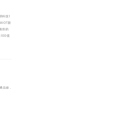
球科技1
IOT新
推崇的
100億
與產品線，