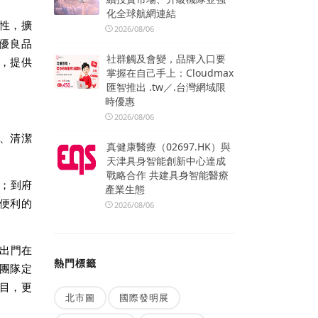
化全球航網連結
性，擴
2026/08/06
優良品
社群觸及會變，品牌入口要
務，提供
掌握在自己手上：Cloudmax
匯智推出 .tw／.台灣網域限
時優惠
2026/08/06
修、清潔
真健康醫療（02697.HK）與
天津具身智能創新中心達成
戰略合作 共建具身智能醫療
；到府
產業生態
便利的
2026/08/06
保出門在
熱門標籤
團隊定
目，更
北市圖
國際發明展