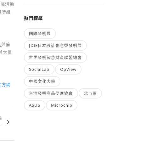
專屬活動
說等級
熱門標籤
國際發明展
無與倫
JDIE日本設計創意暨發明展
與大規
世界發明智慧財產聯盟總會
SocialLab
OpView
中國文化大學
官方網
台灣發明商品促進協會
北市圖
ASUS
Microchip
篇
.