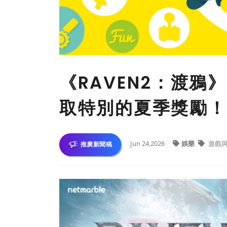
《RAVEN2：渡鴉
取特別的夏季獎勵！
Jun 24,2026
娛樂
遊戲
推廣新聞稿