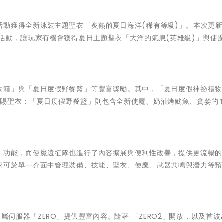
活動獲得全新泳裝主題聖衣「炙熱的夏日海洋(稀有等級)」。本次更
活動，讓玩家有機會獲得夏日主題聖衣「大洋的氣息(英雄級)」與使
物箱」與「夏日度假野餐籃」等豐富獎勵。其中，「夏日度假神祕禮
恩賜聖衣；「夏日度假野餐籃」則包含全新使魔、奶油烤魷魚、貪婪的
」功能，而使魔遠征隊也進行了內容擴展與便利性改善，提供更流暢
家可於單一介面中管理裝備、技能、聖衣、使魔、武器共鳴與潛力等
屬伺服器「ZERO」提供豐富內容。隨著 「ZERO2」開放，以及首波Z