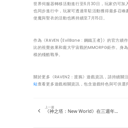
世界伺服器轉移活動進行至6月30日，玩家仍可加入
也同步進行中，玩家可透過常駐活動獲得最多召喚書
使魔與聖衣的活動也將持續至7月15日。
作為《RAVEN (EvilBane : 鋼鐵王者)》
比的視覺效果和龐大宇宙觀的MMORPG鉅作。身
模的殘酷戰爭。
關於更多《RAVEN2：渡鴉》遊戲資訊，請持續關
站
查看更多遊戲相關資訊，包含遊戲特色與可供選
上一篇
《神之塔：New World》在三週年...