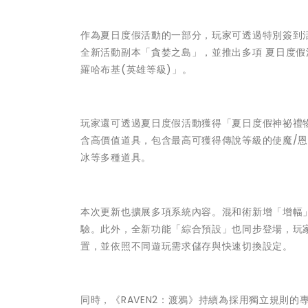
作為夏日度假活動的一部分，玩家可透過特別簽到
全新活動副本「貪婪之島」，並推出多項 夏日度假
羅哈布基(英雄等級)」。
玩家還可透過夏日度假活動獲得「夏日度假神祕禮
含高價值道具，包含最高可獲得傳說等級的使魔/
冰等多種道具。
本次更新也擴展多項系統內容。混和術新增「增幅
驗。此外，全新功能「綜合預設」也同步登場，玩
置，並依照不同遊玩需求儲存與快速切換設定。
同時，《RAVEN2：渡鴉》持續為採用獨立規則的專