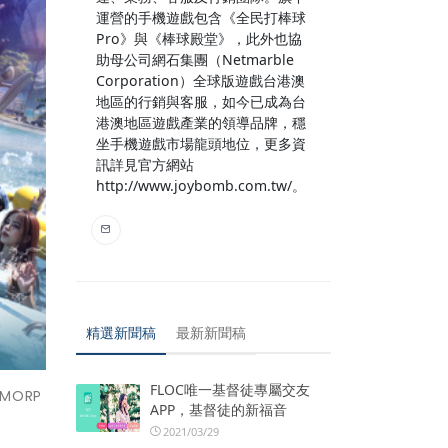
運營的手機遊戲包含《全民打棒球
Pro》與《棒球殿堂》，此外也協
助母公司網石集團（Netmarble
Corporation）全球版遊戲台港澳
地區的行銷與客服，如今已成為台
港澳地區遊戲產業的領導品牌，穩
坐手機遊戲市場龍頭地位，更多資
訊詳見官方網站
http://www.joybomb.com.tw/。
精選新聞稿
最新新聞稿
FLOC唯一基督徒專屬交友
MORP
APP，基督徒的新福音
2021/03/29