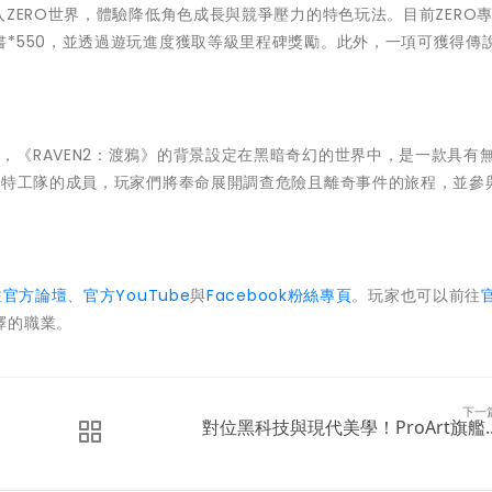
ZERO世界，體驗降低角色成長與競爭壓力的特色玩法。目前ZERO
*550，並透過遊玩進度獲取等級里程碑獎勵。此外，一項可獲得傳
的官方續作，《RAVEN2：渡鴉》的背景設定在黑暗奇幻的世界中，是一款具有
為特工隊的成員，玩家們將奉命展開調查危險且離奇事件的旅程，並參
注
官方論壇
、
官方YouTube
與
Facebook粉絲專頁
。玩家也可以前往
擇的職業。
下一
對位黑科技與現代美學！ProArt旗艦..