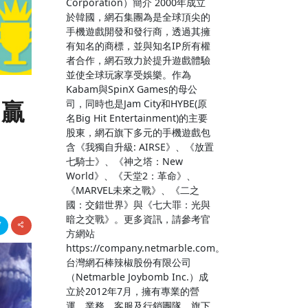
Corporation）簡介 2000年成立
於韓國，網石集團為是全球頂尖的
手機遊戲開發和發行商，透過其擁
有知名的商標，並與知名IP所有權
者合作，網石致力於提升遊戲體驗
並使全球玩家享受娛樂。作為
Kabam與SpinX Games的母公
 贏
司，同時也是Jam City和HYBE(原
名Big Hit Entertainment)的主要
股東，網石旗下多元的手機遊戲包
含《我獨自升級: AIRSE》、《放置
七騎士》、《神之塔：New
World》、《天堂2：革命》、
《MARVEL未來之戰》、《二之
國：交錯世界》與《七大罪：光與
暗之交戰》。更多資訊，請參考官
方網站
https://company.netmarble.com。
台灣網石棒辣椒股份有限公司
（Netmarble Joybomb Inc.）成
立於2012年7月，擁有專業的營
運、業務、客服及行銷團隊。旗下