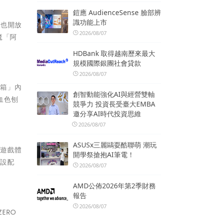
鎧應 AudienceSense 臉部辨
識功能上市
新也開放
2026/08/07
魔「阿
HDBank 取得越南歷來最大
規模國際銀團社會貸款
2026/08/07
物箱」內
創智動能強化AI與經營雙軸
血色刨
競爭力 投資長受臺大EMBA
邀分享AI時代投資思維
2026/08/07
ASUSx三麗鷗耍酷聯萌 潮玩
的遊戲體
開學祭搶抱AI筆電！
預設配
2026/08/07
AMD公佈2026年第2季財務
報告
2026/08/07
ERO