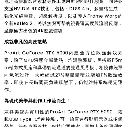
處理高解析影音素材等多工應用所需的絕佳頻寬；同時亦
支援NVIDIA RTX技術，包括：DLSS 4.5、多畫格生成、
強化光線重建、超級解析度，以及導入Frame Warp的
全新Reflex 2，將以無懈可擊的視覺逼真度與流暢反應，
呈獻極盡出色的4K遊戲體驗！
成就非凡的高效散熱
ProArt GeForce RTX 5090
內建全方位散熱解決方
案，除了GPU液態金屬散熱、均溫熱導板，另搭載115m
m軸向式風扇和具備氣流通道的雙通風背板，相較傳統單
向氣流設計，大幅縮減27%整體體積並增加11%散熱效
率，即使在長時間高負載狀態下，仍能維持系統穩定運
作。
為現代美學與創作工作流而生！
兼具美觀與實用性的ProArt GeForce RTX 5090，搭
載USB Type-C®連接埠，可一線直連行動顯示器或多個
螢幕，簡化桌面線材，保持空間整潔；再加上角度圓潤的