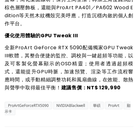
棕色層壓飾板，還能與ProArt PA401／PA602 Wood E
dition等天然木紋機殼完美呼應，打造沉穩內斂的個人創
作平台。
優化使用體驗的GPU Tweak III
全新ProArt GeForce RTX 5090配備獨家GPU Tweak
III軟體，其整合便捷的監控、調校與一鍵超頻等功能，以
及可客製化螢幕顯示的OSD精靈；使用者透過超頻模
式，還能提升GPU時脈，加速預覽、渲染等工作流程響
應時間，或手動精細調整功耗和風扇曲線，在效能、散熱
與聲學中取得最佳平衡！
建議售價：NT$ 129,990
ProArtGeForceRTX5090
NVIDIABlackwell
華碩
ProArt
顯
示卡