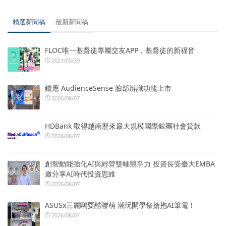
精選新聞稿
最新新聞稿
FLOC唯一基督徒專屬交友APP，基督徒的新福音
2021/03/29
鎧應 AudienceSense 臉部辨識功能上市
2026/08/07
HDBank 取得越南歷來最大規模國際銀團社會貸款
2026/08/07
創智動能強化AI與經營雙軸競爭力 投資長受臺大EMBA
邀分享AI時代投資思維
2026/08/07
ASUSx三麗鷗耍酷聯萌 潮玩開學祭搶抱AI筆電！
2026/08/07