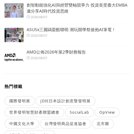
創智動能強化AI與經營雙軸競爭力 投資長受臺大EMBA
邀分享AI時代投資思維
2026/08/07
ASUSx三麗鷗耍酷聯萌 潮玩開學祭搶抱AI筆電！
2026/08/07
AMD公佈2026年第2季財務報告
2026/08/07
熱門標籤
國際發明展
JDIE日本設計創意暨發明展
世界發明智慧財產聯盟總會
SocialLab
OpView
中國文化大學
台灣發明商品促進協會
北市圖