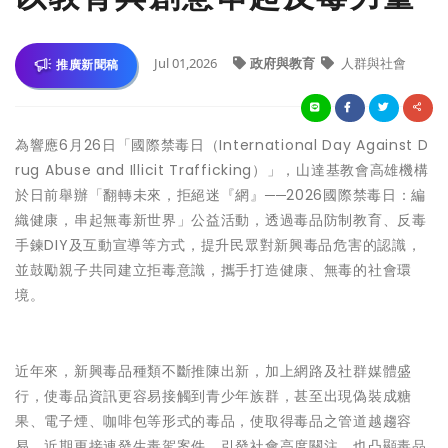
Jul 01,2026
政府與教育
人群與社會
推廣新聞稿
為響應6月26日「國際禁毒日（International Day Against D
rug Abuse and Illicit Trafficking）」，山達基教會高雄機構
於日前舉辦「翻轉未來，拒絕迷『網』──2026國際禁毒日：編
織健康，串起無毒新世界」公益活動，透過毒品防制教育、反毒
手鍊DIY及互動宣導等方式，提升民眾對新興毒品危害的認識，
並鼓勵親子共同建立拒毒意識，攜手打造健康、無毒的社會環
境。
近年來，新興毒品種類不斷推陳出新，加上網路及社群媒體盛
行，使毒品資訊更容易接觸到青少年族群，甚至出現偽裝成糖
果、電子煙、咖啡包等形式的毒品，使取得毒品之管道越趨容
易。近期更接連發生毒駕案件，引發社會高度關注，也凸顯毒品