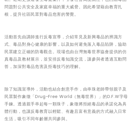
問題對公共安全及家庭幸福的重大威脅。因此希望藉由教育扎
根，提升社區民眾對毒品危害的警覺。
活動首先由講師進行反毒宣導，介紹常見及新興毒品的辨識方
式、毒品對身心健康的影響，以及如何避免落入毒品陷阱，協助
民眾建立正確的防毒觀念。現場也由台灣無毒世界協會提供的仿
真毒品及教材展示，並安排反毒知識交流，讓參與者透過互動問
答，加深對毒品危害及拒毒技巧的理解。
除了知識宣導外，活動也結合創意手作，由串珠老師帶領親子及
民眾製作象徵「Drug-Free World（無毒世界）」的D.F.W字母
手鍊。透過親手串起每一顆珠子，象徵將拒絕毒品的承諾化為具
體行動，也讓反毒教育以輕鬆、有趣且富有意義的方式融入日常
生活，吸引不同年齡層共同參與。