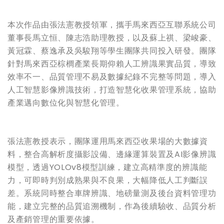
本次作品由張法憲教授領軍，攜手馬來西亞互聯系統公司
董事長馬立恒、陳志浩助理教授，以及蘇上祺、梁峻豪、
黃冠霖、蔡逸承及吳駿翔等學生團隊共同投入研發。團隊
針對馬來西亞棕櫚產業長期仰賴人工辨識果實品質，導致
效率不一、品質管理不易及數據紀錄不完整等問題，導入
人工智慧影像辨識技術，打造智慧化收果管理系統，協助
產業邁向數位化與智慧化管理。
張法憲教授表示，團隊運用馬來西亞收果場的大數據資
料，整合高解析度攝影設備、邊緣運算裝置及AI影像辨識
模型，透過YOLOv8模型訓練，建立高精準度的辨識能
力，可即時判別成熟果與不良果，大幅降低人工判斷誤
差。系統同時整合車牌辨識、地磅量測及後台資料管理功
能，建立完整的品質追溯機制，作為後續驗收、品質分析
及產銷管理的重要依據。