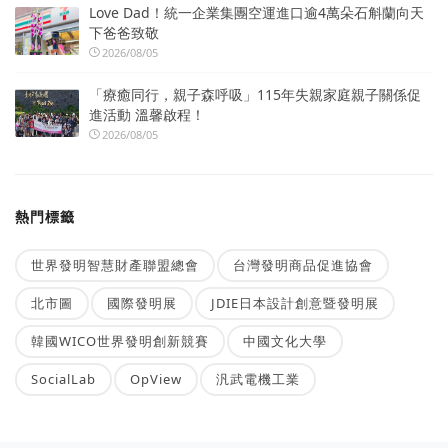
Love Dad！統一企業集團空運進口逾4萬朵石斛蘭向天
下爸爸致敬
2026/08/05
「療癒同行，親子森呼吸」115年失親家庭親子關係促
進活動 溫馨啟程！
2026/08/05
熱門標籤
世界發明智慧財產聯盟總會
台灣發明商品促進協會
北市圖
國際發明展
JDIE日本設計創意暨發明展
韓國WICO世界發明創新競賽
中國文化大學
SocialLab
OpView
汎武電機工業