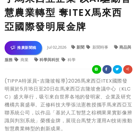
慧農業轉型 奪ITEX馬來西
亞國際發明展金牌
Jul 02,2026
新聞
新聞時事
商品與
推廣新聞稿
服務
商業
科學與科技
科學
(TIPPA特派員-吉隆坡報導)2026馬來西亞ITEX國際發
明展於5月18日至20日在馬來西亞吉隆坡會議中心（KLC
C）盛大舉行，吸引來自世界各地的發明家、企業及研究
機構共襄盛舉。正修科技大學張法憲教授攜手馬來西亞互
聯系統公司，以作品「基於人工智慧之棕櫚果果實影像辨
識與判別系統」榮獲金牌，展現台馬雙方運用AI技術推動
智慧農業轉型的創新成果。