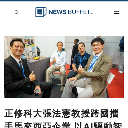
回到首頁
新聞稿分類
登入
刊登
正修科大張法憲教授跨國攜
手馬來西亞企業 以AI驅動智