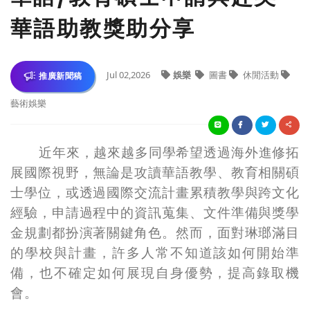
華語助教獎助分享
Jul 02,2026
娛樂
圖書
休閒活動
推廣新聞稿
藝術娛樂
近年來，越來越多同學希望透過海外進修拓
展國際視野，無論是攻讀華語教學、教育相關碩
士學位，或透過國際交流計畫累積教學與跨文化
經驗，申請過程中的資訊蒐集、文件準備與獎學
金規劃都扮演著關鍵角色。然而，面對琳瑯滿目
的學校與計畫，許多人常不知道該如何開始準
備，也不確定如何展現自身優勢，提高錄取機
會。