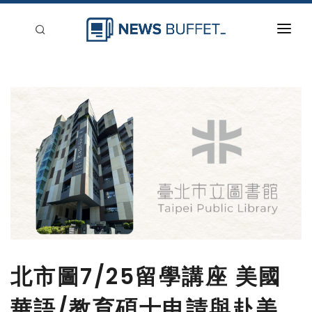
回到首頁
新聞稿分類
登入
刊登
北市圖7/25留學講座 美國
華語/教育碩士申請與赴美