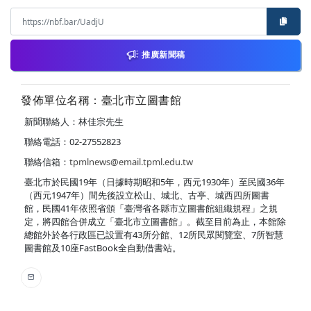
推廣新聞稿
發佈單位名稱：臺北市立圖書館
新聞聯絡人：林佳宗先生
聯絡電話：02-27552823
聯絡信箱：
tpmlnews@email.tpml.edu.tw
臺北市於民國19年（日據時期昭和5年，西元1930年）至民國36年
（西元1947年）間先後設立松山、城北、古亭、城西四所圖書
館，民國41年依照省頒「臺灣省各縣市立圖書館組織規程」之規
定，將四館合併成立「臺北市立圖書館」。截至目前為止，本館除
總館外於各行政區已設置有43所分館、12所民眾閱覽室、7所智慧
圖書館及10座FastBook全自動借書站。