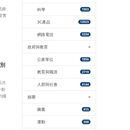
托維
科學
1903
發實
3C產品
12023
網路電信
3334
政府與教育
=
公家單位
1856
特別
教育與職涯
2719
5月
人群與社會
4144
件創
的國
娛樂
=
圖書
915
運動
508