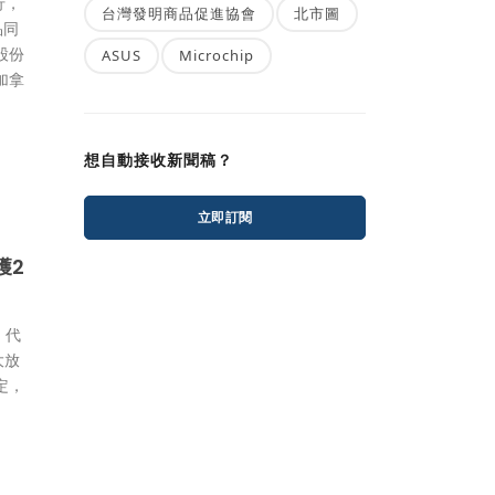
行，
台灣發明商品促進協會
北市圖
品同
股份
ASUS
Microchip
加拿
想自動接收新聞稿？
立即訂閱
獲2
，代
大放
定，