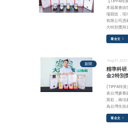
【TIPPA
本屆展會由
場競技，現
有限公司憑
大特別獎與
看全文
Aug 01,202
新聞
精準科研
金2特別
(TIPPA
表台灣參賽的大
異彩，兩項
為台灣生技
看全文