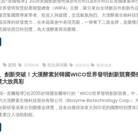
特派員-美國報導】2025美國創新發明展於8月15日及8月16日在美國隆重舉
世界發明智慧財產聯盟總會（WIIPA）主辦，吸引來自全球數百件創新作
場雲集國際專家學者、投資人與媒體，交流氣氛熱烈。大漢酵素生物科技
藉深厚的研發實力，在本屆展會中表現亮眼，一舉奪下二面金牌，並榮獲
克羅埃西亞特別獎，為大漢酵素再添榮耀。
新聞
民生與消費
5
新聞時事
美妝美容
醫療保健
、創新突破！大漢酵素於韓國WICO世界發明創新競賽榮
獎大放異彩
特派員- 首爾報導)在2025於韓國首爾舉行的「WICO世界發明創新競賽」中
漢酵素生物科技股份有限公司（Biozyme Biotechnology Corp.）
創新研發成果分別榮獲金牌獎，並各自獲得加拿大與印尼的國際特別獎肯
產業注入強勁動能。