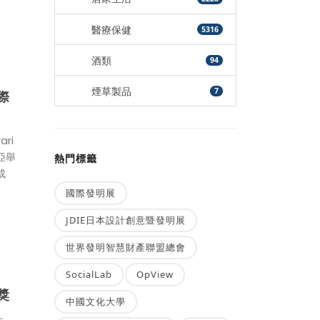
醫療保健
5316
酒類
94
煙草製品
7
際
ri
亞舉
熱門標籤
成
國際發明展
JDIE日本設計創意暨發明展
世界發明智慧財產聯盟總會
SocialLab
OpView
獎
中國文化大學