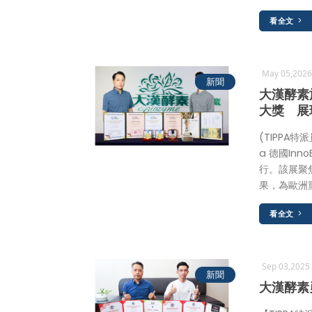
看全文
May 05,202
新聞
大漢酵素
大獎 展
(TIPPA特
a 德國In
行。該展聚
果，為歐洲
看全文
Sep 03,2025
新聞
大漢酵素