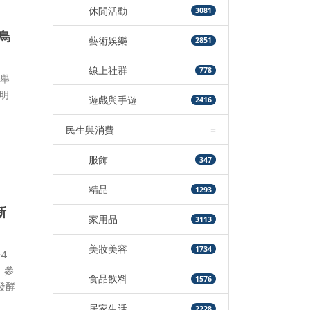
休閒活動
3081
烏
藝術娛樂
2851
線上社群
778
坡舉
發明
遊戲與手遊
2416
民生與消費
=
服飾
347
精品
1293
新
家用品
3113
美妝美容
1734
4
，參
食品飲料
1576
發酵
居家生活
2228