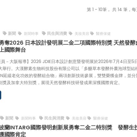
第 1 - 10筆， 共 14 筆，每
新聞
民生與消費
6
新聞時事
美妝美容
醫療保健
勇奪2026 日本設計發明展二金二項國際特別獎 天然發酵
上國際舞台
特派員－大阪報導】2026 JDIE日本設計創意暨發明展於2026年7月4日至5
大舉行。大漢酵素生物科技股份有限公司以「多醣草本發酵外囊泡球型結
MN延緩老化功效的發酵組合物」兩項創新技術參展，雙雙榮獲金牌，並分
別獎及加拿大特別獎，展現天然發酵科技研發成果深獲國際肯定。
新聞
民生與消費
新聞時事
美妝美容
醫療保健
波蘭INTARG國際發明創新展勇奪二金二特別獎 發酵生
獲國際肯定