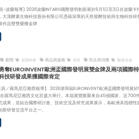
特派員-波蘭報導) 2026波蘭INTARG國際發明創新展於6月1日至3日在波蘭卡
，大漢酵素生物科技股份有限公司憑藉深厚的天然發酵技術與生物科技研
展作品雙雙榮獲金牌
新聞
商品與服務
民生與消費
新聞時事
商業
醫療保健
勇奪EUROINVENT歐洲盃國際發明展雙金牌及兩項國際
科技研發成果獲國際肯定
特派員／羅馬尼亞雅西報導】 2026第18屆EUROINVENT歐洲盃國際發明展於
0日在羅馬尼亞雅西文化宮盛大舉行。本屆展覽匯聚來自45個國家、近700
究成果，並結合國際研討會、技術交流及研究成果展示，為歐洲具指標性
創新研發交流平台之一。