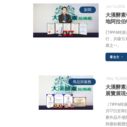
Jun 12,2026
新聞
大漢酵素
地阿拉伯
(TIPPA
行，共吸引
展之一。
看全文
May 18,202
商品與服務
大漢酵素
展覽展現
（TIPPA
月17日至
賽作品不僅
與微粒載體