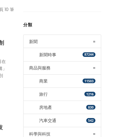
頁 10 筆
分類
新聞
=
創
新聞時事
87244
日在
商品與服務
=
構」
別
商業
11503
旅行
1216
房地產
830
汽車交通
542
技
科學與科技
=