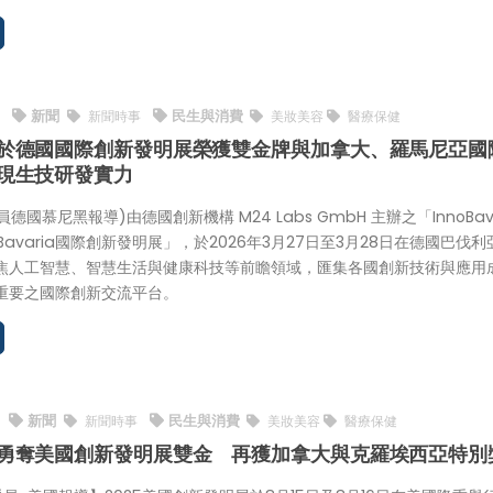
新聞
民生與消費
6
新聞時事
美妝美容
醫療保健
於德國國際創新發明展榮獲雙金牌與加拿大、羅馬尼亞國
現生技研發實力
派員德國慕尼黑報導)由德國創新機構 M24 Labs GmbH 主辦之「InnoBava
noBavaria國際創新發明展」，於2026年3月27日至3月28日在德國巴伐利
焦人工智慧、智慧生活與健康科技等前瞻領域，匯集各國創新技術與應用
重要之國際創新交流平台。
新聞
民生與消費
新聞時事
美妝美容
醫療保健
勇奪美國創新發明展雙金 再獲加拿大與克羅埃西亞特別