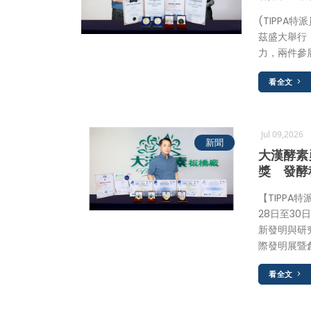
(TIPPA
茲盛大舉行
力，兩件參
看全文
Jul 09,2026
新聞
大漢酵素
獎 發酵
【TIPPA
28日至3
新發明與研
際發明展暨
看全文