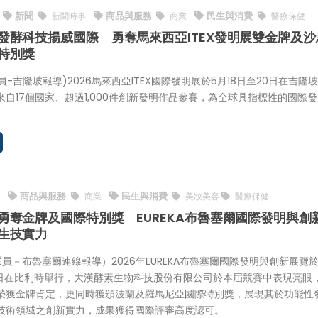
新聞
商品與服務
民生與消費
新聞時事
商業
醫療保健
發酵科技揚威國際 勇奪馬來西亞ITEX發明展雙金牌及沙
特別獎
特派員-吉隆坡報導)2026馬來西亞ITEX國際發明展於5月18日至20日在吉隆
來自17個國家、超過1,000件創新發明作品參賽，為全球具指標性的國際
商品與服務
民生與消費
6
商業
美妝美容
醫療保健
勇奪金牌及國際特別獎 EUREKA布魯塞爾國際發明與創
生技實力
特派員－布魯塞爾連線報導）2026年EUREKA布魯塞爾國際發明與創新展覽於
18日在比利時舉行，大漢酵素生物科技股份有限公司於本屆競賽中表現亮眼
榮獲金牌肯定，更同時獲頒波蘭及羅馬尼亞國際特別獎，展現其於功能性
技術領域之創新實力，成果獲得國際評審高度認可。