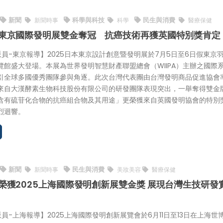
新聞
科學與科技
民生與消費
新聞時事
科學
醫療保健
東京國際發明展雙金奪冠 抗癌技術再獲英國特別獎肯定
特派員-東京報導】2025日本東京設計創意暨發明展於7月5日至6日假東京
覽館盛大登場。本展為世界發明智慧財產聯盟總會（WIIPA）主辦之國際
引全球多國優秀團隊參與角逐。此次台灣代表團由台灣發明商品促進協會
來自大漢酵素生物科技股份有限公司的研發團隊表現突出，一舉奪得雙金
含有硫苷化合物的抗癌組合物及其用途」更榮獲來自英國發明協會的特別
烈迴響。
新聞
民生與消費
新聞時事
美妝美容
醫療保健
榮獲2025上海國際發明創新展雙金獎 展現台灣生技研發
特派員-上海報導】2025上海國際發明創新展覽會於6月11日至13日在上海世