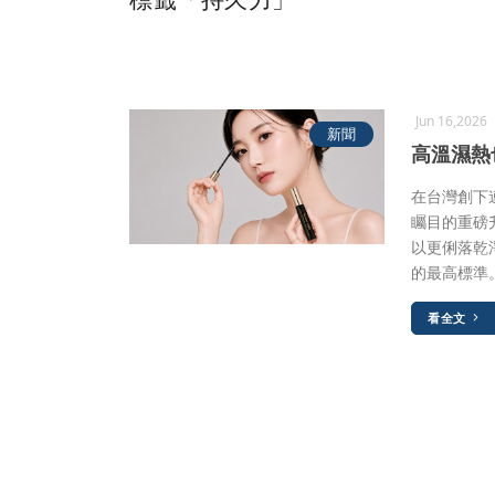
Jun 16,2026
新聞
高溫濕熱
在台灣創下
矚目的重磅
以更俐落乾
的最高標準
看全文