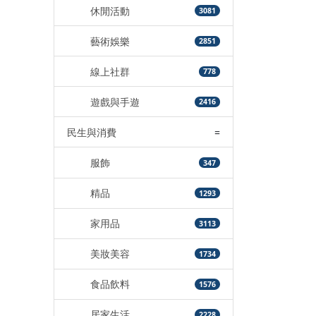
休閒活動
3081
藝術娛樂
2851
線上社群
778
遊戲與手遊
2416
民生與消費
=
服飾
347
精品
1293
家用品
3113
美妝美容
1734
食品飲料
1576
居家生活
2228