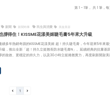
第 1 - 1筆， 共 1 筆，每
新聞
民生與消費
新聞時事
美妝美容
也撐得住！KISSME花漾美姬睫毛膏5年來大升級
連續多年熱銷奇蹟的KISSME花漾美姬 超！持久睫毛膏，今年迎來5年來最
升級，推出全新「超！持久立挺翹長防水睫毛膏N」。延續經典的抗暈基
淨的妝效、更穩定的持久力，以及30小時立挺捲翹實力，再度刷新開架美
。
1