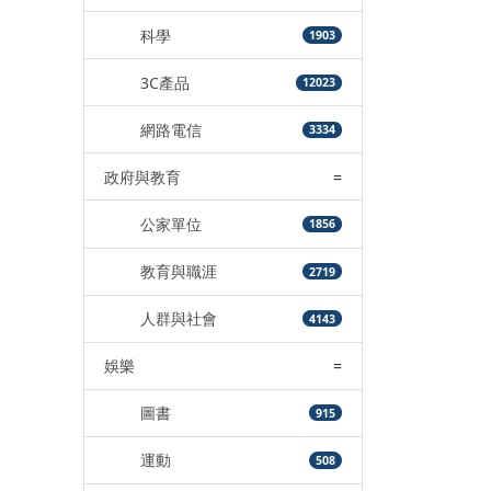
科學
1903
3C產品
12023
網路電信
3334
政府與教育
=
公家單位
1856
教育與職涯
2719
人群與社會
4143
娛樂
=
圖書
915
運動
508