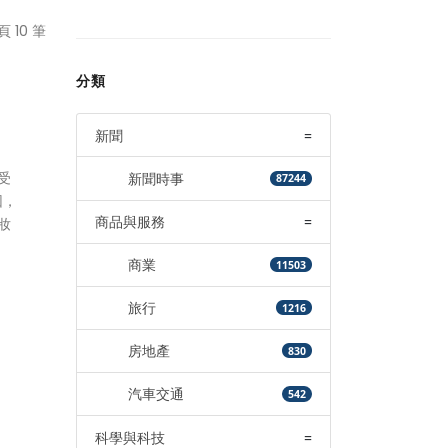
頁 10 筆
分類
新聞
=
受
新聞時事
87244
因，
商品與服務
=
妝
商業
11503
旅行
1216
房地產
830
汽車交通
542
科學與科技
=