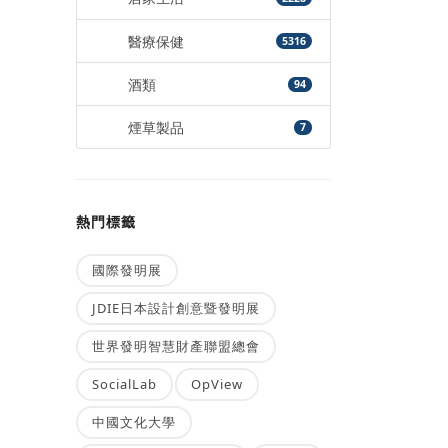
醫療保健
5316
酒類
94
煙草製品
7
熱門標籤
國際發明展
JDIE日本設計創意暨發明展
世界發明智慧財產聯盟總會
SocialLab
OpView
中國文化大學