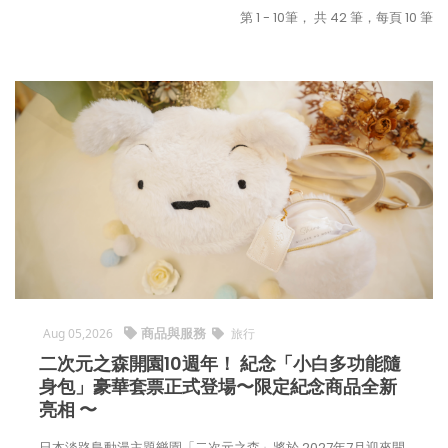
第 1 - 10筆， 共 42 筆，每頁 10 筆
商品與服務
Aug 05,2026
旅行
二次元之森開園10週年！ 紀念「小白多功能隨
身包」豪華套票正式登場〜限定紀念商品全新
亮相 〜
日本淡路島動漫主題樂園「二次元之森」將於 2027年7月迎來開