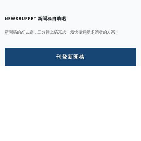
NEWSBUFFET 新聞稿自助吧
新聞稿的好去處，三分鐘上稿完成，最快接觸最多讀者的方案！
刊登新聞稿
立即購買新聞稿曝光
發一篇新聞稿透通到各大媒體的最快速、最便捷的方案！
讓新聞稿曝光