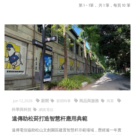
第 1 - 1筆， 共 1 筆，每頁 10 筆
新聞
商品與服務
Jun 12,2026
新聞時事
商業
科學與科技
網路電信
遠傳助松菸打造智慧杆應用典範
遠傳電信協助松山文創園區建置智慧杆示範場域，歷經逾一年實