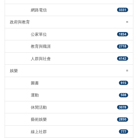
網路電信
3331
政府與教育
=
公家單位
1854
教育與職涯
2718
人群與社會
4142
娛樂
=
圖書
915
運動
508
休閒活動
3078
藝術娛樂
2850
線上社群
777