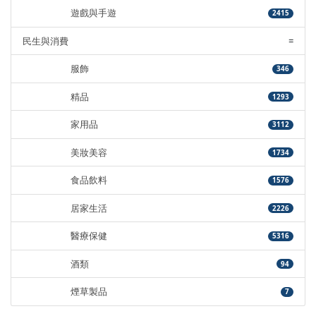
遊戲與手遊
2415
民生與消費
=
服飾
346
精品
1293
家用品
3112
美妝美容
1734
食品飲料
1576
居家生活
2226
醫療保健
5316
酒類
94
煙草製品
7