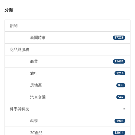
分類
新聞
=
新聞時事
87229
商品與服務
=
商業
11491
旅行
1214
房地產
830
汽車交通
542
科學與科技
=
科學
1903
3C產品
12014