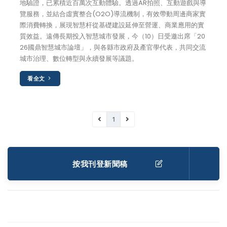
地驗證，已累積近百萬次互動體驗。透過AR拍照、互動遊戲與導
覽服務，並結合虛實整合(O2O)導流機制，有效帶動周邊商家實
際消費轉換，展現智慧杆從基礎建設延伸至營運、商業應用的實
質效益。遠傳長期投入智慧城市發展，今（10）日受邀出席「20
26國鼎智慧城市論壇」，與各縣市政府及產官學代表，共同交流
城市治理、數位轉型與永續發展等議題。
看全文
1
按我刊登新聞稿