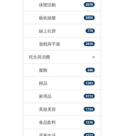
休閒活動
3078
藝術娛樂
2850
線上社群
778
遊戲與手遊
2416
民生與消費
=
服飾
346
精品
1293
家用品
3113
美妝美容
1734
食品飲料
1576
居家生活
2227