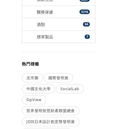
醫療保健
5316
酒類
94
煙草製品
7
熱門標籤
北市圖
國際發明展
中國文化大學
SocialLab
OpView
世界發明智慧財產聯盟總會
JDIE日本設計創意暨發明展