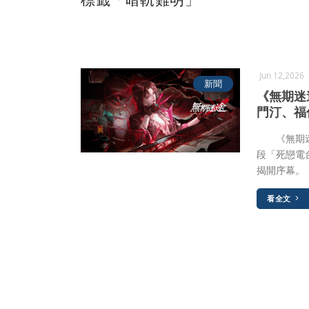
Jun 12,2026
新聞
《無期迷
門汀、福
《無期迷途
段「死戀電
揭開序幕。
看全文