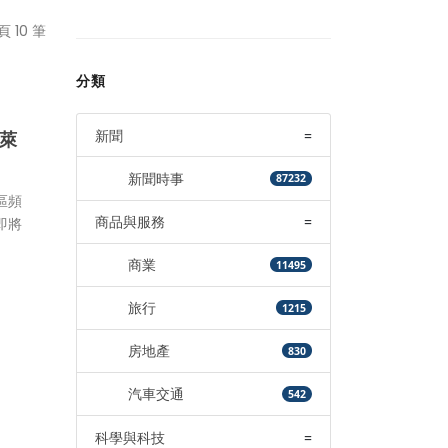
頁 10 筆
分類
新聞
=
萊
新聞時事
87232
區頻
商品與服務
=
即將
商業
11495
旅行
1215
房地產
830
汽車交通
542
科學與科技
=