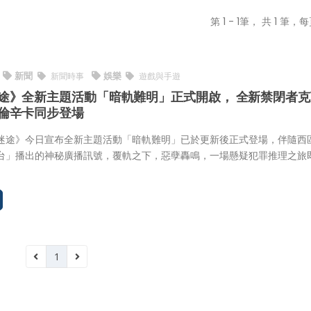
第 1 - 1筆， 共 1 筆，每
新聞
娛樂
新聞時事
遊戲與手遊
途》全新主題活動「暗軌難明」正式開啟， 全新禁閉者克
倫辛卡同步登場
》今日宣布全新主題活動「暗軌難明」已於更新後正式登場，伴隨西
台」播出的神秘廣播訊號，覆軌之下，惡孽轟鳴，一場懸疑犯罪推理之旅
1