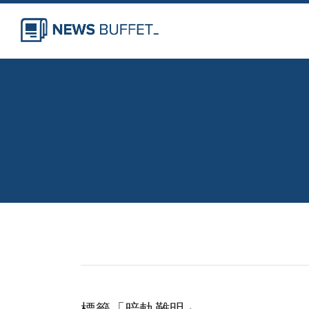
標籤「暗軌難明」