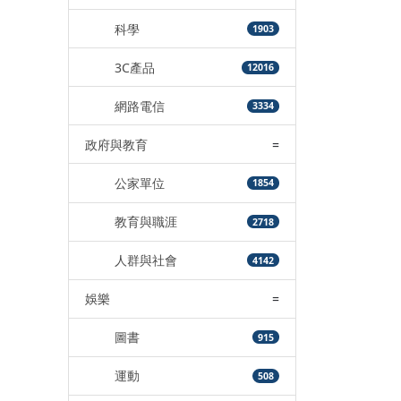
科學
1903
3C產品
12016
網路電信
3334
政府與教育
=
公家單位
1854
教育與職涯
2718
人群與社會
4142
娛樂
=
圖書
915
運動
508