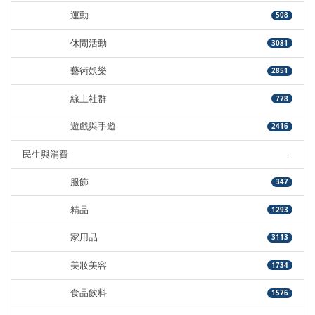
運動
508
休閒活動
3081
藝術娛樂
2851
線上社群
778
遊戲與手遊
2416
民生與消費
=
服飾
347
精品
1293
家用品
3113
美妝美容
1734
食品飲料
1576