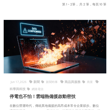
第 1 - 2筆， 共 2 筆，每頁 10 筆
新聞
商品與服務
Jun 17,2026
新聞時事
商業
科學與科技
網路電信
停電也不怕！雲端熱備援啟動密技
在數位營運時代，傳統異地備援的高昂成本常令企業卻步。數位