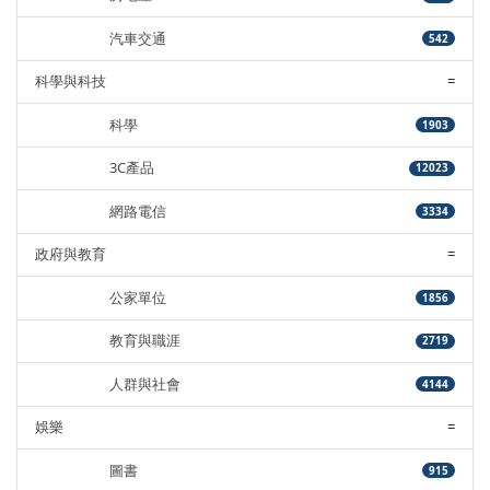
汽車交通
542
科學與科技
=
科學
1903
3C產品
12023
網路電信
3334
政府與教育
=
公家單位
1856
教育與職涯
2719
人群與社會
4144
娛樂
=
圖書
915