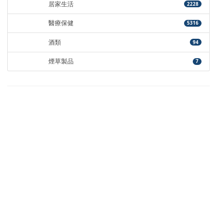
居家生活
2228
醫療保健
5316
酒類
94
煙草製品
7
熱門標籤
國際發明展
JDIE日本設計創意暨發明展
世界發明智慧財產聯盟總會
SocialLab
OpView
中國文化大學
台灣發明商品促進協會
北市圖
ASUS
Microchip