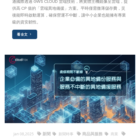
通國際透過 GWS CLOUD 雲端技術，將實體主機鏡像至雲端，提
供高 CP 值的「雲端異地備援」方案。平時僅需微薄儲存費，災
後能即時啟動運算，確保營運不中斷，讓中小企業也能擁有專業
級的資安韌性。
看全文
新聞
商品與服務
Jan 08,2025
新聞時事
商業