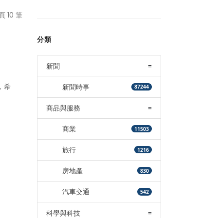
頁 10 筆
分類
新聞
=
，希
新聞時事
87244
商品與服務
=
商業
11503
旅行
1216
房地產
830
汽車交通
542
科學與科技
=