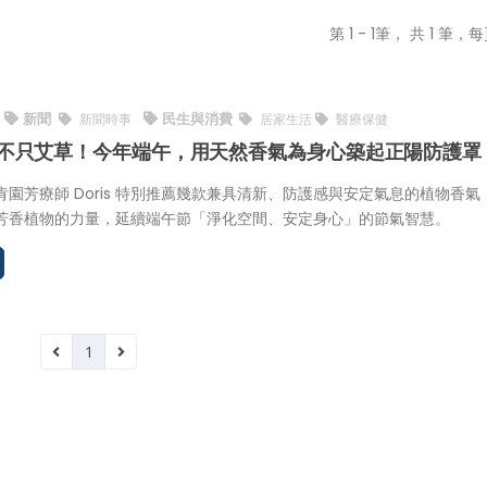
第 1 - 1筆， 共 1 筆，每
新聞
民生與消費
新聞時事
居家生活
醫療保健
不只艾草！今年端午，用天然香氣為身心築起正陽防護罩
肯園芳療師 Doris 特別推薦幾款兼具清新、防護感與安定氣息的植物香氣
芳香植物的力量，延續端午節「淨化空間、安定身心」的節氣智慧。
1