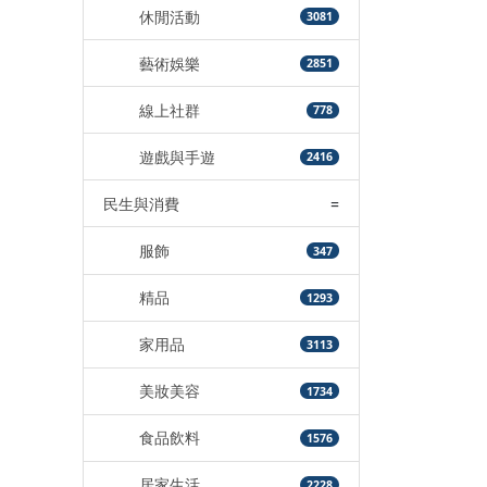
休閒活動
3081
藝術娛樂
2851
線上社群
778
遊戲與手遊
2416
民生與消費
=
服飾
347
精品
1293
家用品
3113
美妝美容
1734
食品飲料
1576
居家生活
2228