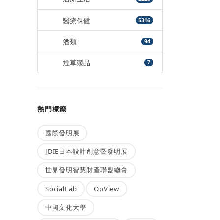
醫療保健
5316
酒類
94
煙草製品
7
熱門標籤
國際發明展
JDIE日本設計創意暨發明展
世界發明智慧財產聯盟總會
SocialLab
OpView
中國文化大學