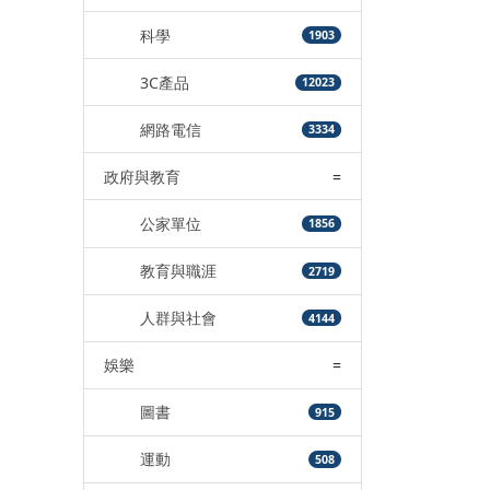
科學
1903
3C產品
12023
網路電信
3334
政府與教育
=
公家單位
1856
教育與職涯
2719
人群與社會
4144
娛樂
=
圖書
915
運動
508