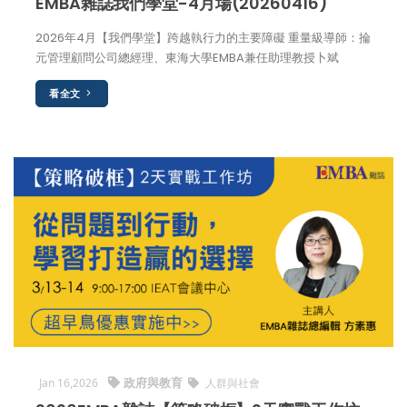
EMBA雜誌我們學堂-4月場(20260416)
2026年4月【我們學堂】跨越執行力的主要障礙 重量級導師：掄
元管理顧問公司總經理、東海大學EMBA兼任助理教授卜斌
看全文
政府與教育
Jan 16,2026
人群與社會