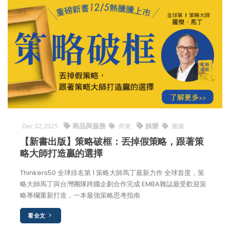
商品與服務
娛樂
Dec 02,2025
商業
圖書
【新書出版】策略破框：丟掉假策略，跟著策
略大師打造贏的選擇
Thinkers50 全球排名第 1 策略大師馬丁最新力作 全球首度，策
略大師馬丁與台灣團隊跨國企劃合作完成 EMBA雜誌最受歡迎策
略專欄重新打造，一本最強策略思考指南
看全文