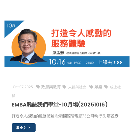
政府與教育
娛樂
Oct 07,2025
人群與社會
線上社
群
EMBA雜誌我們學堂-10月場(20251016)
打造令人感動的服務體驗 秧碩國際管理顧問公司執行長 廖孟彥
看全文