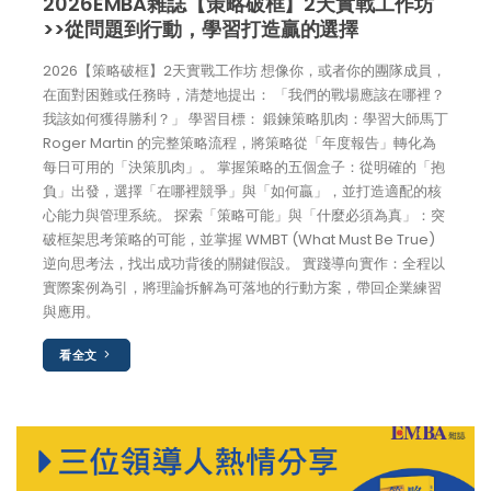
2026EMBA雜誌【策略破框】2天實戰工作坊
>>從問題到行動，學習打造贏的選擇
2026【策略破框】2天實戰工作坊 想像你，或者你的團隊成員，
在面對困難或任務時，清楚地提出： 「我們的戰場應該在哪裡？
我該如何獲得勝利？」 學習目標： 鍛鍊策略肌肉：學習大師馬丁
Roger Martin 的完整策略流程，將策略從「年度報告」轉化為
每日可用的「決策肌肉」。 掌握策略的五個盒子：從明確的「抱
負」出發，選擇「在哪裡競爭」與「如何贏」，並打造適配的核
心能力與管理系統。 探索「策略可能」與「什麼必須為真」：突
破框架思考策略的可能，並掌握 WMBT (What Must Be True)
逆向思考法，找出成功背後的關鍵假設。 實踐導向實作：全程以
實際案例為引，將理論拆解為可落地的行動方案，帶回企業練習
與應用。
看全文