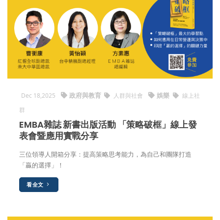
政府與教育
娛樂
Dec 18,2025
人群與社會
線上社
群
EMBA雜誌 新書出版活動 「策略破框」線上發
表會暨應用實戰分享
三位領導人開箱分享：提高策略思考能力，為自己和團隊打造
「贏的選擇」！
看全文