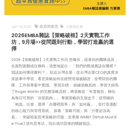
政府與教育
Jun 18,2026
人群與社會
2026EMBA雜誌【策略破框】2天實戰工作
坊，9月場>>從問題到行動，學習打造贏的選
擇
2026【策略破框】2天實戰工作坊 想像你，或者你的團隊成員，
在面對困難或任務時，清楚地提出：「我們的戰場應該在哪裡？
我該如何獲得勝利？」 貼近台灣企業：從台灣企業CEO的真實決
策故事中學習，看見策略如何在經營現場被驗證，並帶回你的團
隊、工作與專案中實踐。 學習目標： 鍛鍊策略肌肉：學習大師馬
丁Roger Martin 的完整策略流程，將策略從「年度報告」轉化
為每日可用的「決策肌肉」。 掌握策略的五個盒子：從明確的
「抱負」出發，選擇「在哪裡競爭」與「如何贏」，並打造適配
的核心能力與管理系統。 探索「策略可能」與「什麼必須為
真」：突破框架思考策略的可能，並掌握 WMBT (What Must B
e True) 逆向思考法，找出成功背後的關鍵假設。