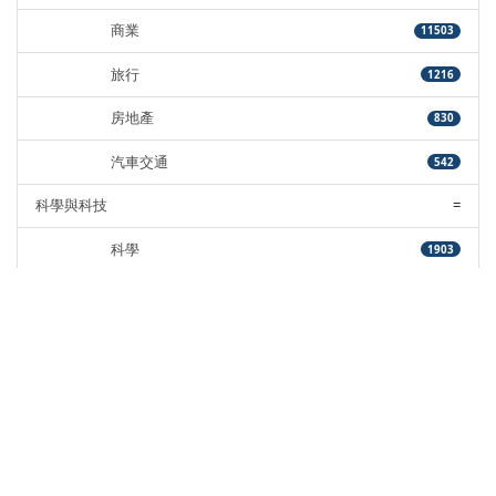
商業
11503
旅行
1216
房地產
830
汽車交通
542
科學與科技
=
科學
1903
3C產品
12023
網路電信
3334
政府與教育
=
公家單位
1856
教育與職涯
2719