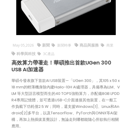
新聞
商品與服務
May 05,2026
新聞時事
商業
科學與科技
3C產品
高效算力帶著走！華碩推出首款UGen 300
USB AI加速器
華碩今發表旗下首款AI USB裝置—「UGen 300」，其105 x 50 x
18 mm的輕薄機身除內建Hailo-10H AI處理器，具備專為LLM、V
LM 等大型語言模型而生的40 TOPS強勁算力，亦配備8GB LPDD
R4專用記憶體，並可透過USB-C介面連接其他裝置，在一般工
作負載下功耗僅2.5 W；同時，還支援Windows[1]、Linux和An
droid[2]多平台，以及TensorFlow、PyTorch與ONNX等AI架
構，再加上熱插拔直覺設計，無論走到哪都能隨心所欲執行相關
應用。