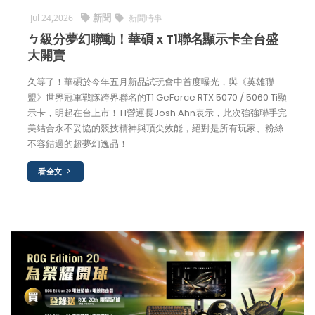
新聞
Jul 24,2026
新聞時事
ㄅ級分夢幻聯動！華碩ｘT1聯名顯示卡全台盛
大開賣
久等了！華碩於今年五月新品試玩會中首度曝光，與《英雄聯
盟》世界冠軍戰隊跨界聯名的T1 GeForce RTX 5070 / 5060 Ti顯
示卡，明起在台上市！T1營運長Josh Ahn表示，此次強強聯手完
美結合永不妥協的競技精神與頂尖效能，絕對是所有玩家、粉絲
不容錯過的超夢幻逸品！
看全文