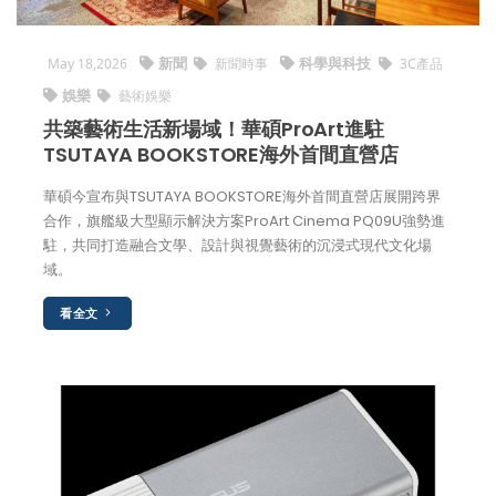
新聞
科學與科技
May 18,2026
新聞時事
3C產品
娛樂
藝術娛樂
共築藝術生活新場域！華碩ProArt進駐
TSUTAYA BOOKSTORE海外首間直營店
華碩今宣布與TSUTAYA BOOKSTORE海外首間直營店展開跨界
合作，旗艦級大型顯示解決方案ProArt Cinema PQ09U強勢進
駐，共同打造融合文學、設計與視覺藝術的沉浸式現代文化場
域。
看全文