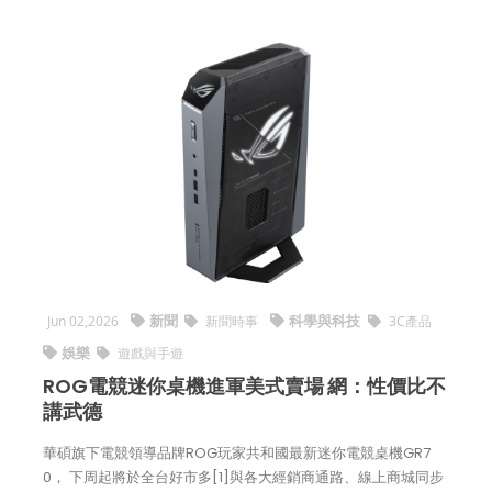
新聞
科學與科技
Jun 02,2026
新聞時事
3C產品
娛樂
遊戲與手遊
ROG電競迷你桌機進軍美式賣場 網：性價比不
講武德
華碩旗下電競領導品牌ROG玩家共和國最新迷你電競桌機GR7
0， 下周起將於全台好市多[1]與各大經銷商通路、線上商城同步