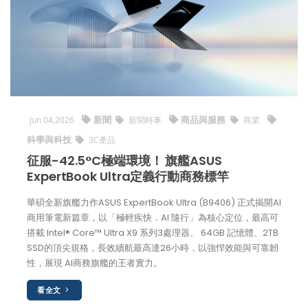
新聞
商品與服務
Jun 04,2026
新聞時事
商業
科學與科技
3C產品
征服-42.5°C極端環境！ 旗艦ASUS
ExpertBook Ultra定義行動商務標竿
華碩全新旗艦力作ASUS ExpertBook Ultra (B9406) 正式揭開AI
商用筆電新篇章，以「極輕疾快．AI 隨行」為核心定位，最高可
搭載 Intel® Core™ Ultra X9 系列3處理器、 64GB 記憶體、2TB
SSD的頂尖規格，長效續航最高達26小時，以強悍效能與可靠韌
性，展現 AI商務旗艦的王者實力。
看全文