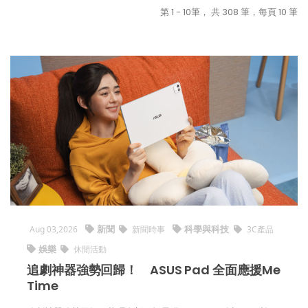
第 1 - 10筆， 共 308 筆，每頁 10 筆
新聞
科學與科技
Aug 03,2026
新聞時事
3C產品
娛樂
休閒活動
追劇神器強勢回歸！ ASUS Pad 全面應援Me
Time