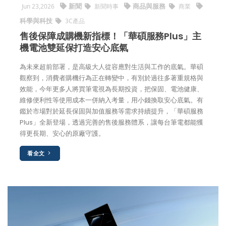
新聞
商品與服務
Jun 23,2026
新聞時事
商業
科學與科技
3C產品
售後保障成購機新指標！「華碩服務Plus」主
機電池雙延保打造安心底氣
為未來超前部署，是高級大人從容應對生活與工作的底氣。華碩
觀察到，消費者購機行為正在轉變中，有別於過往多著重規格與
效能，今年更多人將買筆電視為長期投資，把保固、電池健康、
維修便利性等使用成本一併納入考量，用小錢換取安心底氣。有
鑑於市場對於延長保固與加值服務等需求持續提升，「華碩服務
Plus」全新登場，透過完善的售後服務體系，讓每台筆電都能獲
得更長期、安心的原廠守護。
看全文