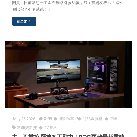
開賣，日前消息一出即在網路引發熱議，甚至有網友表示「這性
價比完全不講武德！」
看全文
新聞
商品與服務
May 26,2026
新聞時事
商業
科學與科技
3C產品
主、副雙控 釋放多工戰力！ROG兩款最新電競