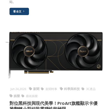
站。
看全文
新聞
科學與科技
Jun 24,2026
新聞時事
3C產品
娛樂
藝術娛樂
對位黑科技與現代美學！ProArt旗艦顯示卡優
雅翻轉小型組裝電腦性能極限