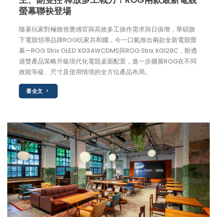
螢幕聯袂登場
隨著玩家對極致視覺感官與高效多工操作需求與日俱增，華碩旗
下電競領導品牌ROG玩家共和國，今一口氣推出兩款全新電競螢
幕—ROG Strix OLED XG34WCDMS與ROG Strix XG129C，盼透
過雙產品策略升級現代化電競桌面配置，進一步擴展ROG在不同
效能等級、尺寸及使用情境的全方位產品布局。
看全文