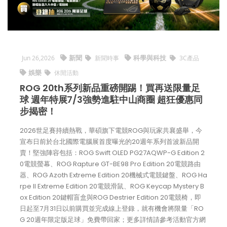
新聞
科學與科技
Jun 26,2026
新聞時事
3C產品
娛樂
休閒活動
ROG 20th系列新品重磅開踢！買再送限量足
球 週年特展7/3強勢進駐中山商圈 超狂優惠同
步揭密！
2026世足賽持續熱戰，華碩旗下電競ROG與玩家共襄盛舉，今
宣布日前於台北國際電腦展首度曝光的20週年系列首波新品開
賣！堅強陣容包括：ROG Swift OLED PG27AQWP-G Edition 2
0電競螢幕、ROG Rapture GT-BE98 Pro Edition 20電競路由
器、ROG Azoth Extreme Edition 20機械式電競鍵盤、ROG Ha
rpe II Extreme Edition 20電競滑鼠、ROG Keycap Mystery B
ox Edition 20鍵帽盲盒與ROG Destrier Edition 20電競椅，即
日起至7月31日以前購買並完成線上登錄，就有機會將限量「RO
G 20週年限定版足球」免費帶回家；更多詳情請參考活動官方網