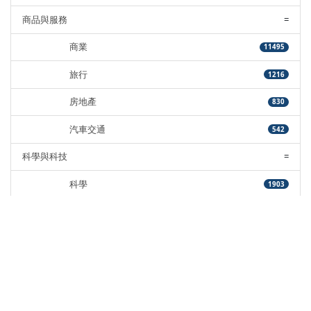
商品與服務
=
商業
11495
旅行
1216
房地產
830
汽車交通
542
科學與科技
=
科學
1903
3C產品
12016
網路電信
3334
政府與教育
=
公家單位
1854