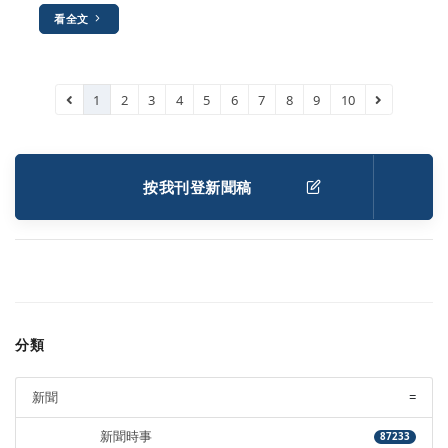
看全文
1
2
3
4
5
6
7
8
9
10
按我刊登新聞稿
分類
新聞
=
新聞時事
87233