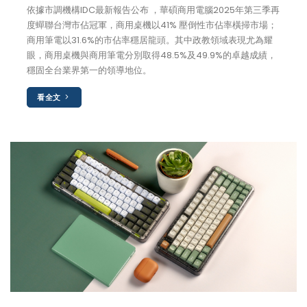
依據市調機構IDC最新報告公布 ，華碩商用電腦2025年第三季再
度蟬聯台灣市佔冠軍，商用桌機以41% 壓倒性市佔率橫掃市場；
商用筆電以31.6%的市佔率穩居龍頭。其中政教領域表現尤為耀
眼，商用桌機與商用筆電分別取得48.5%及49.9%的卓越成績，
穩固全台業界第一的領導地位。
看全文