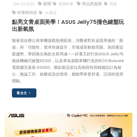
新聞
商品與服務
Dec 03,2025
新聞時事
商業
科學與科技
3C產品
點亮文青桌面美學！ASUS Jelly75撞色鍵盤玩
出新氣氛
隨著混合辦公與掌機遊戲熱潮延燒，消費者對於桌面周邊的「顏
值」與「功能性」需求快速提升，市場成長動能亮眼。為回應這
股趨勢，華碩推出兩款全新周邊——好看又好打的ASUS Jelly75
無線機械式鍵盤KD201，以及專為遊戲掌機打造的ROG Bulwark
電競擴充基座 DG300。兩款新品皆以高相容性與精緻設計為核
心，無論工作、娛樂或混合情境，都能帶來更舒適、沉浸的使用
體驗。
看全文