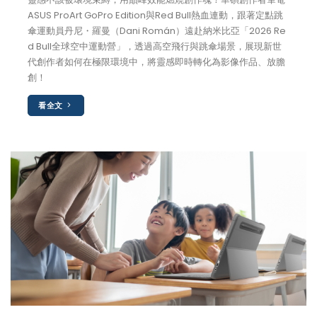
ASUS ProArt GoPro Edition與Red Bull熱血連動，跟著定點跳
傘運動員丹尼・羅曼（Dani Román）遠赴納米比亞「2026 Re
d Bull全球空中運動營」，透過高空飛行與跳傘場景，展現新世
代創作者如何在極限環境中，將靈感即時轉化為影像作品、放膽
創！
看全文