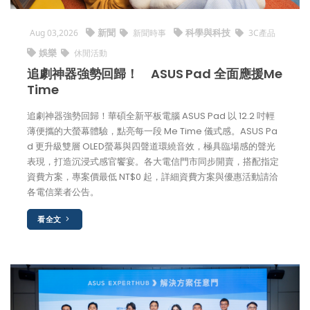
新聞
科學與科技
Aug 03,2026
新聞時事
3C產品
娛樂
休閒活動
追劇神器強勢回歸！ ASUS Pad 全面應援Me
Time
追劇神器強勢回歸！華碩全新平板電腦 ASUS Pad 以 12.2 吋輕
薄便攜的大螢幕體驗，點亮每一段 Me Time 儀式感。ASUS Pa
d 更升級雙層 OLED螢幕與四聲道環繞音效，極具臨場感的聲光
表現，打造沉浸式感官饗宴。各大電信門市同步開賣，搭配指定
資費方案，專案價最低 NT$0 起，詳細資費方案與優惠活動請洽
各電信業者公告。
看全文