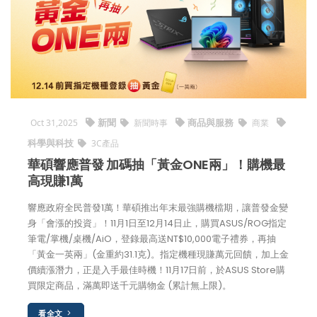
新聞
商品與服務
Oct 31,2025
新聞時事
商業
科學與科技
3C產品
華碩響應普發 加碼抽「黃金ONE兩」！購機最
高現賺1萬
響應政府全民普發1萬！華碩推出年末最強購機檔期，讓普發金變
身「會漲的投資」！11月1日至12月14日止，購買ASUS/ROG指定
筆電/掌機/桌機/AiO，登錄最高送NT$10,000電子禮券，再抽
「黃金一英兩」(金重約31.1克)。指定機種現賺萬元回饋，加上金
價續漲潛力，正是入手最佳時機！11月17日前，於ASUS Store購
買限定商品，滿萬即送千元購物金 (累計無上限)。
看全文