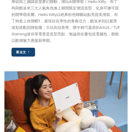
華碩與三麗鷗首度夢幻聯動，潮玩AI開學祭！Hello Kitty、布丁
狗與酷洛米三大人氣角色換上期間限定潮流造型，化身可鹽可甜
的開學萌友團。Hello Kitty以經典粉色蝴蝶結點亮甜美潮裝、布
丁狗套上休閒帽T，展現自在率性的青春活力，酷洛米則以紫黑
迷彩搭配招牌骷髏，大玩街頭美學。懷中精巧還原的ASUS／TUF
Gaming迷你筆電更是造型亮點，無論掛在書包或電腦包，都能
以酷潮魅力應援新學期。
看全文