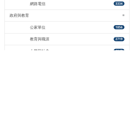
網路電信
3334
政府與教育
=
公家單位
1856
教育與職涯
2719
人群與社會
4143
娛樂
=
圖書
915
運動
508
休閒活動
3081
藝術娛樂
2851
線上社群
778
遊戲與手遊
2416