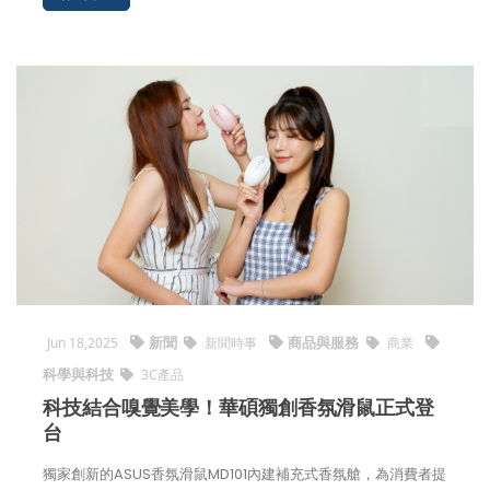
新聞
商品與服務
Jun 18,2025
新聞時事
商業
科學與科技
3C產品
科技結合嗅覺美學！華碩獨創香氛滑鼠正式登
台
獨家創新的ASUS香氛滑鼠MD101內建補充式香氛艙，為消費者提