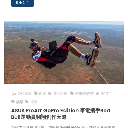
看全文
新聞
科學與科技
Jun 29,2026
新聞時事
3C產品
娛樂
運動
ASUS ProArt GoPro Edition 筆電攜手Red
Bull運動員翱翔創作天際
靈感不該被環境束縛，用巔峰效能燃燒創作魂！華碩創作者筆電