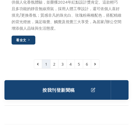
供個人化香氛體驗，並榮獲2024年紅點設計獎肯定。這款輕巧
且多功能的靜音無線滑鼠，採用人體工學設計，還可依個人喜好
填充/更換香氛；質感非凡的珠光白、玫瑰粉兩種配色，搭配精緻
的背光燈效，滿足嗅覺、觸覺及視覺三大享受，為居家/辦公空間
增添個人品味與生活態度。
看全文
1
2
3
4
5
6
按我刊登新聞稿