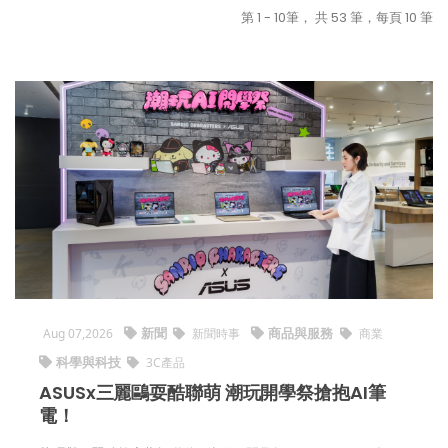
第 1 - 10筆， 共 53 筆，每頁 10 筆
新聞
商品與服務
Aug 07,2026
新聞時事
商業
科學與科技
3C產品
ASUSx三麗鷗耍酷聯萌 潮玩開學祭搶抱AI筆
電！