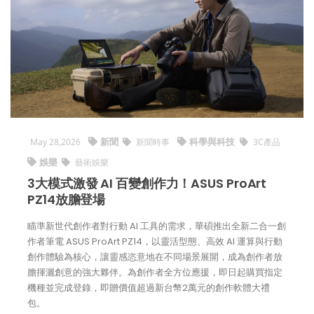
新聞
科學與科技
May 28,2026
新聞時事
3C產品
娛樂
藝術娛樂
3大模式激發 AI 百變創作力！ASUS ProArt
PZ14放膽登場
瞄準新世代創作者對行動 AI 工具的需求，華碩推出全新二合一創
作者筆電 ASUS ProArt PZ14，以靈活型態、高效 AI 運算與行動
創作體驗為核心，讓靈感恣意地在不同場景展開，成為創作者放
膽揮灑創意的強大夥伴。為創作者全方位應援，即日起購買指定
機種並完成登錄，即贈價值超過新台幣2萬元的創作軟體大禮
包。