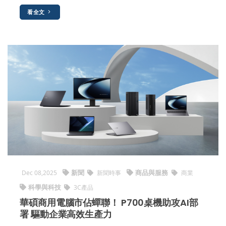
看全文
新聞
商品與服務
Dec 08,2025
新聞時事
商業
科學與科技
3C產品
華碩商用電腦市佔蟬聯！ P700桌機助攻AI部
署 驅動企業高效生產力