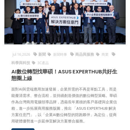
新聞
商品與服務
Jul 16,2026
新聞時事
商業
科學與科技
3C產品
AI數位轉型找華碩！ASUS EXPERTHUB共好生
態圈上線
面對AI與雲端應用加速發展，企業所需的不再是單點工具，而是
能釐清需求、整合流程，並持續創造價值的數位轉型策略。華碩
作為台灣商用電腦領導品牌，憑藉長年累積的客戶基礎與企業信
賴，進一步拓展商用服務版圖，推出 「ASUS EXPERTHUB 解決
方案任意門」，以「企業AI數位轉型的陪跑夥伴」為定位，從商
用硬體優勢進一步延伸至解決方案整合服務。