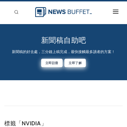
回到首頁
新聞稿分類
新聞稿自助吧
登入
新聞稿的好去處，三分鐘上稿完成，最快接觸最多讀者的方案！
刊登
立即註冊
立即了解
標籤「NVIDIA」