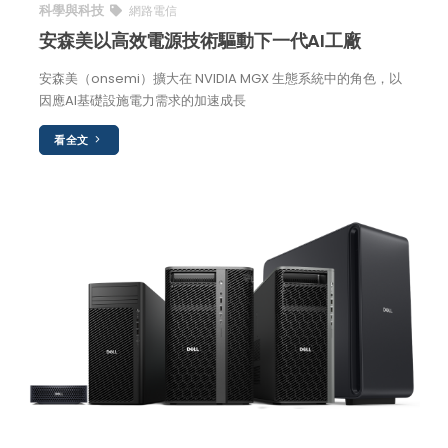
科學與科技
網路電信
安森美以高效電源技術驅動下一代AI工廠
安森美（onsemi）擴大在 NVIDIA MGX 生態系統中的角色，以
因應AI基礎設施電力需求的加速成長
看全文