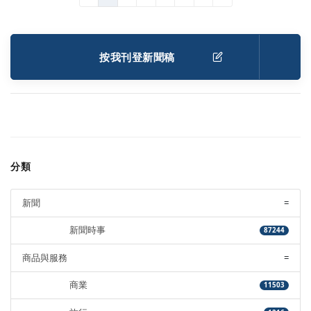
按我刊登新聞稿
分類
新聞
=
新聞時事
87244
商品與服務
=
商業
11503