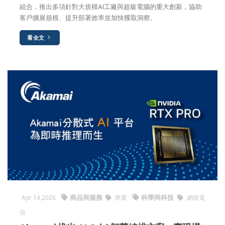
組合，推出多項針對大規模AI工廠與超級電腦的重大創新，協助
客戶擴展規模、提升部署效率並加快獲取洞察。
看全文
商品與服務
科學與科技
Apr 14,2026
商業
網路電
信