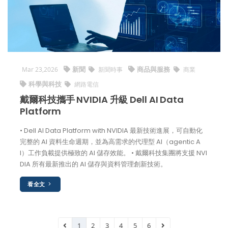
新聞
商品與服務
Mar 23,2026
新聞時事
商業
科學與科技
網路電信
戴爾科技攜手 NVIDIA 升級 Dell AI Data
Platform
• Dell AI Data Platform with NVIDIA 最新技術進展，可自動化
完整的 AI 資料生命週期，並為高需求的代理型 AI（agentic A
I）工作負載提供極致的 AI 儲存效能。 • 戴爾科技集團將支援 NVI
DIA 所有最新推出的 AI 儲存與資料管理創新技術。
看全文
1
2
3
4
5
6