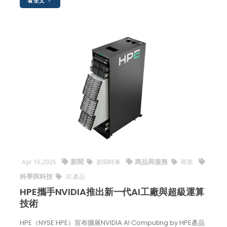
看全文
新聞
商品與服務
Apr 16,2026
新聞時事
商業
科學與科技
3C產品
HPE攜手NVIDIA推出新一代AI工廠與超級運算
技術
HPE（NYSE:HPE）宣布擴展NVIDIA AI Computing by HPE產品