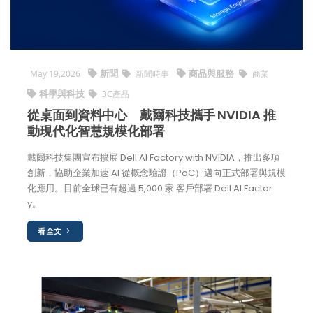
新聞
商品與服務
May 19,2026
新聞時事
商業
科學與科技
3C產品
從桌面到資料中心 戴爾科技攜手 NVIDIA 推
動現代化智慧規模化部署
戴爾科技集團宣布擴展 Dell AI Factory with NVIDIA，推出多項
創新，協助企業加速 AI 從概念驗證（PoC）邁向正式部署與規模
化應用。目前全球已有超過 5,000 家 客戶部署 Dell AI Factor
y。
看全文