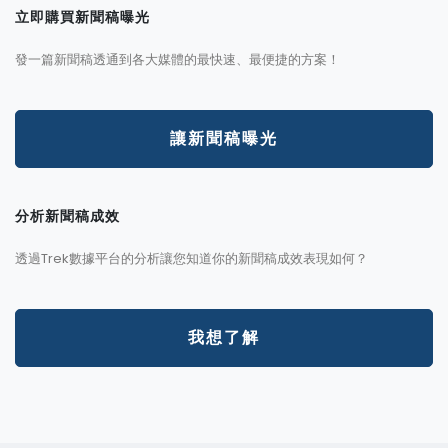
立即購買新聞稿曝光
發一篇新聞稿透通到各大媒體的最快速、最便捷的方案！
讓新聞稿曝光
分析新聞稿成效
透過Trek數據平台的分析讓您知道你的新聞稿成效表現如何？
我想了解