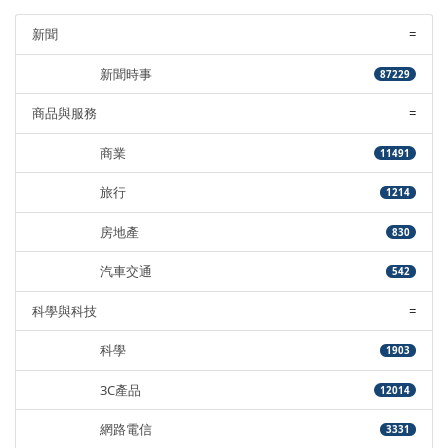
新聞
=
新聞時事
87229
商品與服務
=
商業
11491
旅行
1214
房地產
830
汽車交通
542
科學與科技
=
科學
1903
3C產品
12014
網路電信
3331