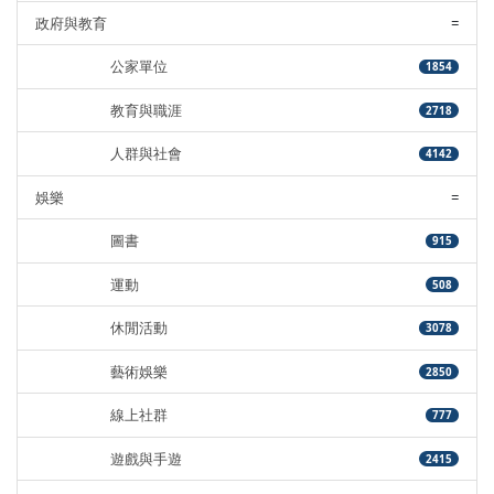
政府與教育
=
公家單位
1854
教育與職涯
2718
人群與社會
4142
娛樂
=
圖書
915
運動
508
休閒活動
3078
藝術娛樂
2850
線上社群
777
遊戲與手遊
2415