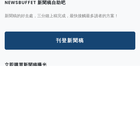
NEWSBUFFET 新聞稿自助吧
新聞稿的好去處，三分鐘上稿完成，最快接觸最多讀者的方案！
刊登新聞稿
立即購買新聞稿曝光
發一篇新聞稿透通到各大媒體的最快速、最便捷的方案！
讓新聞稿曝光
分析新聞稿成效