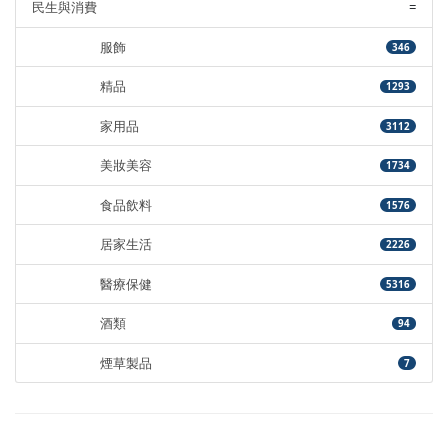
民生與消費
=
服飾
346
精品
1293
家用品
3112
美妝美容
1734
食品飲料
1576
居家生活
2226
醫療保健
5316
酒類
94
煙草製品
7