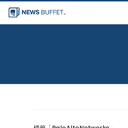
標籤「PaloAltoNetworks」