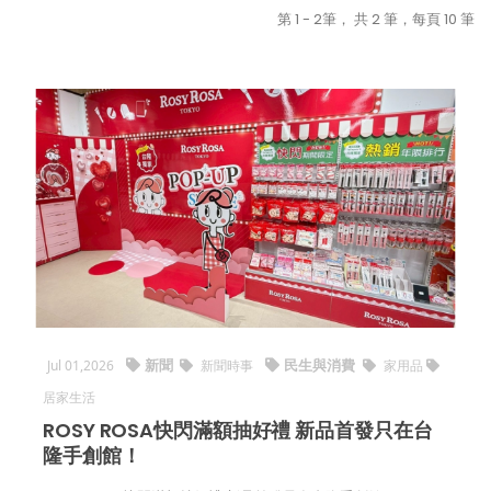
第 1 - 2筆， 共 2 筆，每頁 10 筆
新聞
民生與消費
Jul 01,2026
新聞時事
家用品
居家生活
ROSY ROSA快閃滿額抽好禮 新品首發只在台
隆手創館！