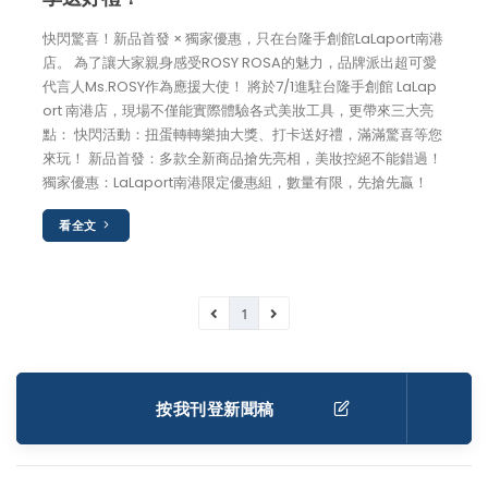
快閃驚喜！新品首發 × 獨家優惠，只在台隆手創館LaLaport南港
店。 為了讓大家親身感受ROSY ROSA的魅力，品牌派出超可愛
代言人Ms.ROSY作為應援大使！ 將於7/1進駐台隆手創館 LaLap
ort 南港店，現場不僅能實際體驗各式美妝工具，更帶來三大亮
點： 快閃活動：扭蛋轉轉樂抽大獎、打卡送好禮，滿滿驚喜等您
來玩！ 新品首發：多款全新商品搶先亮相，美妝控絕不能錯過！
獨家優惠：LaLaport南港限定優惠組，數量有限，先搶先贏！
看全文
1
按我刊登新聞稿