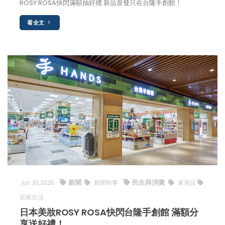
ROSY ROSA快閃滿額抽好禮 新品首發只在台隆手創館！
看全文
新聞
民生與消費
Jun 30,2026
新聞時事
家用品
居家生活
日本美妝ROSY ROSA快閃台隆手創館 滿額分
享送好禮！