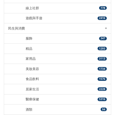
線上社群
778
遊戲與手遊
2416
民生與消費
=
服飾
347
精品
1293
家用品
3113
美妝美容
1734
食品飲料
1576
居家生活
2228
醫療保健
5316
酒類
94