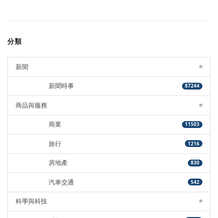
分類
新聞
=
新聞時事
87244
商品與服務
=
商業
11503
旅行
1216
房地產
830
汽車交通
542
科學與科技
=