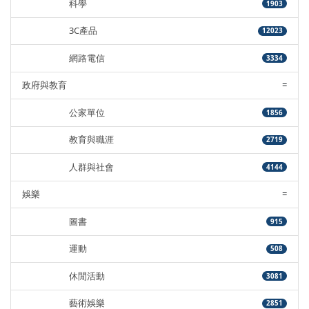
科學
1903
3C產品
12023
網路電信
3334
政府與教育
=
公家單位
1856
教育與職涯
2719
人群與社會
4144
娛樂
=
圖書
915
運動
508
休閒活動
3081
藝術娛樂
2851