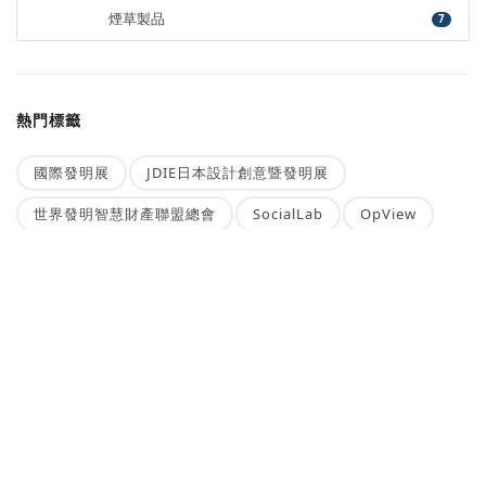
煙草製品
7
熱門標籤
國際發明展
JDIE日本設計創意暨發明展
世界發明智慧財產聯盟總會
SocialLab
OpView
中國文化大學
台灣發明商品促進協會
北市圖
ASUS
Microchip
想自動接收新聞稿？
立即訂閱